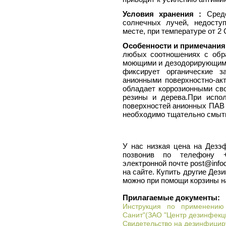
Условия хранения :
Средс
солнечных лучей, недосту
месте, при температуре от 2 
Особенности и примечания
любых соотношениях с обр
моющими и дезодорирующими 
фиксирует органические з
анионными поверхностно-ак
обладает коррозионными сво
резины и дерева.При испо
поверхностей анионных ПАВ 
необходимо тщательно смыть
У нас низкая цена на Дезэф
позвонив по телефону +7
электронной почте post@info
на сайте. Купить другие Дез
можно при помощи корзины н
Прилагаемые документы:
Инструкция по применению
Санит"(ЗАО "Центр дезинфекци
Свидетельство на дезинфицир