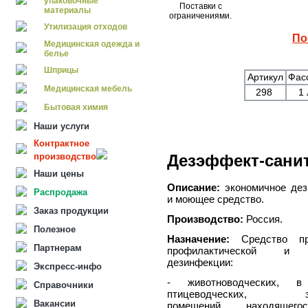
упаковочные
Поставки с
материалы
ограничениями.
Утилизация отходов
По
Медицинская одежда и
белье
Шприцы
Артикул
Фас
Медицинская мебель
298
1
Бытовая химия
Наши услуги
Контрактное
производство
Дезэффект-сани
Наши цены
Описание:
экономичное де
Распродажа
и моющее средство.
Заказ продукции
Производство:
Россия.
Полезное
Назначение:
Средство пр
Партнерам
профилактической и 
дезинфекции:
Экспресс-инфо
- животноводческих, 
Справочники
птицеводческих, зве
Вакансии
помещений, находяще