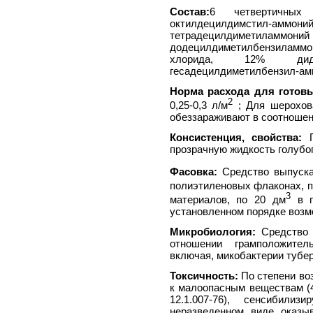
Состав:
6 четвертичных
октилдецилдимст
тетрадецилдимет
додецилдиметилбензиламмо
хлорида, 12% дидеци
гесадецилдиметилбензил-амм
Норма расхода для готовы
2
0,25-0,3 л/м
; Для шерохова
обеззараживают в соотношени
Консистенция, свойства:
П
прозрачную жидкость голубог
Фасовка:
Средство выпуска
полиэтиленовых флаконах, по
3
материалов, по 20 дм
в п
установленном порядке возм
Микробиология:
Средство 
отношении грамположител
включая, микобактерии тубер
Токсичность:
По степени воз
к малоопасным веществам (4
12.1.007-76), сенсибил
неразведенном виде оказы