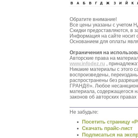
B
А
Б
В
Г
Д
Ж
З
И
Й
К
Обратите внимание!
Все цены указаны с учетом Н
Скидки предоставляются, в з
Информация на сайте носит 
Основанием для оплаты явля
Ограничения на использов
Авторские права на материа
www.infodez.ru
, принадлежа
Никакие материалы с этого с
воспроизведены, переизданы
распространены без разреш
ГРАНД®». Любое несанкцион
материала, содержащегося н
законов об авторских правах
Не забудьте:
Посетить страницу «
Скачать прайс-лист
Подписаться на экспр