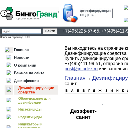
+7(495)225-57-65, +7(495)411-
Поиск на странице Ctrl+F
Вы находитесь на странице 
Главная
Дезинфицирующие средства 
Новости
Купить дезинфицирующие сре
+7(495)411-99-51, отправив 
О компании
post@infodez.ru
или заполни
Важное на сайте
Главная
Дезинфициру
→
Дезинфекция
санит
Дезинфицирующие
B
А
Б
В
Г
Д
Ж
З
И
Й
К
средства
Оборудование для
дезинфекции
Инсектициды
Дезэфект-
санит
Родентициды
Индикаторы и