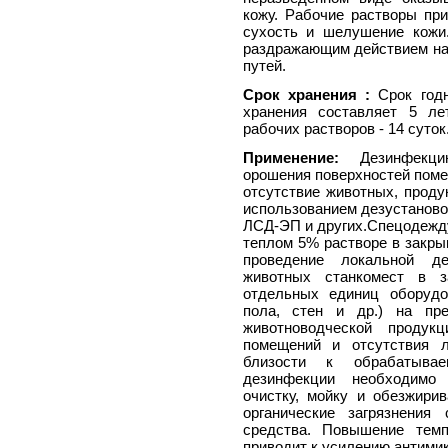
кожу. Рабочие растворы пр
сухость и шелушение кожи
раздражающим действием на
путей.
Срок хранения :
Срок годн
хранения составляет 5 ле
рабочих растворов - 14 суток
Применение:
Дезинфекцию
орошения поверхностей поме
отсутствие животных, проду
использованием дезустаново
ЛСД-ЭП и других.Спецодежд
теплом 5% растворе в закр
проведение локальной д
животных станкомест в з
отдельных единиц оборудо
пола, стен и др.) на пр
животноводческой продук
помещений и отсутствия 
близости к обрабатыва
дезинфекции необходимо
очистку, мойку и обезжирив
органические загрязнения
средства. Повышение тем
приводит к усилению антимик