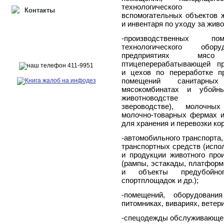
технологического об
Контакты
вспомогательных объектов 
и инвентаря по уходу за жив
-производственных п
технологического обор
предприятиях 
птицеперерабатывающей п
и цехов по переработке пр
помещений санитарн
мясокомбинатах и убойн
животноводстве (пти
звероводстве), молочн
молочно-товарных фермах и
для хранения и перевозки ко
-автомобильного транспорта,
транспортных средств (испо
и продукции животного про
(рампы, эстакады, платформ
и объекты предубойног
спортплощадок и др.);
-помещений, оборудовани
питомниках, вивариях, ветер
-спецодежды обслуживающег