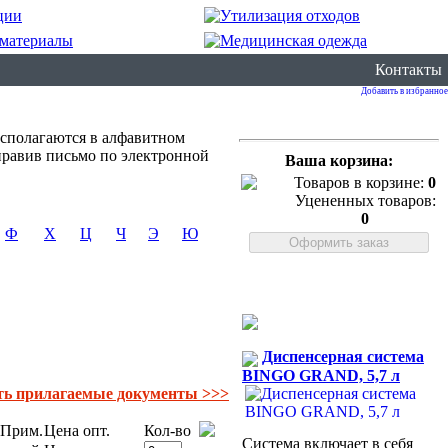
Контакты
Добавить в избранное
сполагаются в алфавитном
правив письмо по электронной
Ваша корзина:
Товаров в корзине:
0
Уцененных товаров:
0
Ф
Х
Ц
Ч
Э
Ю
Диспенсерная система
BINGO GRAND, 5,7 л
ть прилагаемые документы >>>
Прим.
Цена опт.
Кол-во
Система включает в себя