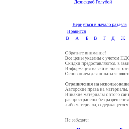
Дезискраб Голубой
Вернуться в начало раздела
Нравится
B
А
Б
В
Г
Д
Ж
Обратите внимание!
Все цены указаны с учетом НД
Скидки предоставляются, в зави
Информация на сайте носит озн
Основанием для оплаты являютс
Ограничения на использовани
Авторские права на материалы,
Никакие материалы с этого сай
распространены без разрешени
либо материала, содержащегося 
Не забудьте: