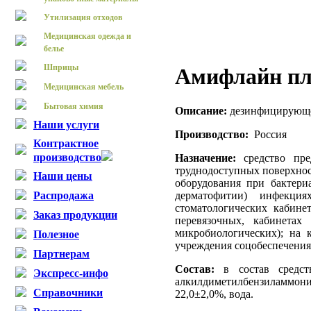
Утилизация отходов
Медицинская одежда и
белье
Шприцы
Амифлайн п
Медицинская мебель
Бытовая химия
Описание:
дезинфицирующе
Наши услуги
Производство:
Россия
Контрактное
производство
Назначение:
средство пр
труднодоступных поверхнос
Наши цены
оборудования при бактери
дерматофитии) инфекци
Распродажа
стоматологических кабине
Заказ продукции
перевязочных, кабинетах
микробиологических); на 
Полезное
учреждения соцобеспечения 
Партнерам
Состав:
в состав средств
Экспресс-инфо
алкилдиметилбензиламмони
Справочники
22,0±2,0%, вода.