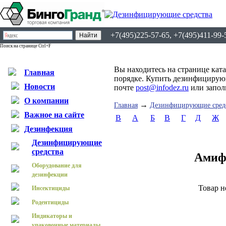
+7(495)225-57-65, +7(495)411-99-
Поиск на странице Ctrl+F
Вы находитесь на странице кат
Главная
порядке. Купить дезинфицирующ
Новости
почте
post@infodez.ru
или запо
О компании
→
Главная
Дезинфицирующие сред
Важное на сайте
B
А
Б
В
Г
Д
Ж
Дезинфекция
Дезинфицирующие
средства
Амиф
Оборудование для
дезинфекции
Товар н
Инсектициды
Родентициды
Индикаторы и
упаковочные материалы