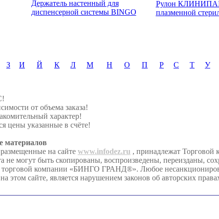
Держатель настенный для
Рулон КЛИНИПАК
диспенсерной системы BINGO
плазменной стери
З
И
Й
К
Л
М
Н
О
П
Р
С
Т
У
С!
симости от объема заказа!
акомительный характер!
я цены указанные в счёте!
е материалов
 размещенные на сайте
www.infodez.ru
, принадлежат Торгово
та не могут быть скопированы, воспроизведены, переизданы, со
я торговой компании «БИНГО ГРАНД®». Любое несанкционирова
на этом сайте, является нарушением законов об авторских права