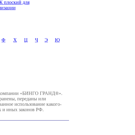
 плоский для
лизации
Ф
Х
Ц
Ч
Э
Ю
й компании «БИНГО ГРАНД®».
хранены, переданы или
нное использование какого-
х и иных законов РФ.