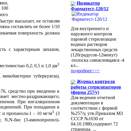
вки,
Индикатор
 100
Фарматест-120/12
ного
быстро высыхает, не оставляя
жна составлять не более 1/10
Для внутреннего и
живаемая поверхность должна
наружного контроля
паровой стерилизации
водных растворов
ть с характерным запахом,
лекарственных средств
(120градусов-12минут)
-полоска самоклеящаяся -4
3
кл...
стимостью 0,2; 0,5 и 1,0 дм
подробнее>>>
микобактерии туберкулеза),
Журнал контроля
работы стерилизаторов
76, средство при введении в
(форма 257/у)
вает местно-раздражающего,
Для ведения отчетной
менения. При ингаляционном
документации в
 соединений. При попадании в
соответствии с формой
3
№257/у, утв.Приказом МЗ
 и пропанола-1 – 10 мг/м
(3
СССР №1030 от
; N,N-бис (3-аминопропил)-
04.10.1980,содержит 72
страницы. ...