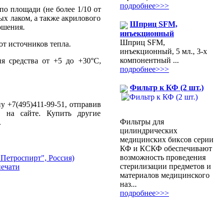
подробнее>>>
о площади (не более 1/10 от
х лаком, а также акрилового
Шприц SFM,
ошения.
инъекционный
Шприц SFM,
от источников тепла.
инъекционный, 5 мл., 3-х
компонентный ...
я средства от +5 до +30°С,
подробнее>>>
Фильтр к КФ (2 шт.)
 +7(495)411-99-51, отправив
и на сайте. Купить другие
Фильтры для
.
цилиндрических
медицинских биксов серии
КФ и КСКФ обеспечивают
возможность проведения
Петроспирт", Россия)
стерилизации предметов и
печати
материалов медицинского
наз...
подробнее>>>