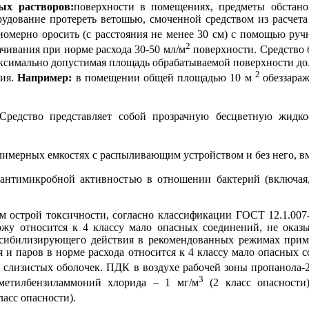
ых растворов:
поверхности в помещениях, предметы обстано
удование протереть ветошью, смоченной средством из расчета
омерно оросить (с расстояния не менее 30 см) с помощью руч
2
чивания при норме расхода 30-50 мл/м
поверхности. Средство 
ксимально допустимая площадь обрабатываемой поверхности дол
2
ния.
Например:
в помещении общей площадью 10 м
обеззара
редство представляет собой прозрачную бесцветную жидкос
имерных емкостях с распыливающим устройством и без него, вме
антимикробной активностью в отношении бактерий (включая, 
м острой токсичности, согласно классификации ГОСТ 12.1.007-
жу относится к 4 классу мало опасных соединений, не оказы
нсибилизирующего действия в рекомендованных режимах при
я и паров в норме расхода относится к 4 классу мало опасных
 слизистых оболочек. ПДК в воздухе рабочей зоны пропанола-2
3
иметилбензиламмоний хлорида – 1 мг/м
(2 класс опасности)
ласс опасности).