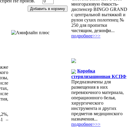
спрей
Не произв.
многоразовую ёмкость-
диспенсер BINGO GRAND
с центральной вытяжкой и
рулон сухих полотенец №
250 для пропитки
чистящим, дезинфи...
подробнее>>>
акже
Коробка
кого
стерилизационная КСПФ
озы,
Предназначены для
исле
размещения в них
тах,
перевязочного материала,
исле
операционного белья,
тия,
хирургического
инструмента и других
предметов медицинского
,2%,
назначения...
-1 –
подробнее>>>