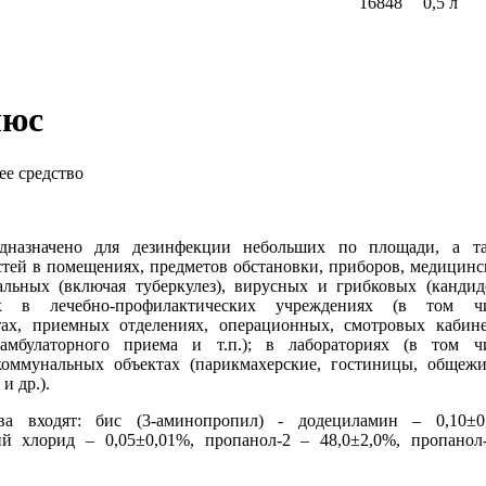
16848
0,5 л
люс
е средство
едназначено для дезинфекции небольших по площади, а т
тей в помещениях, предметов обстановки, приборов, медицинс
альных (включая туберкулез), вирусных и грибковых (кандид
ях в лечебно-профилактических учреждениях (в том ч
тах, приемных отделениях, операционных, смотровых кабине
 амбулаторного приема и т.п.); в лабораториях (в том ч
коммунальных объектах (парикмахерские, гостиницы, общежи
и др.).
а входят: бис (3-аминопропил) - додециламин – 0,10±0
й хлорид – 0,05±0,01%, пропанол-2 – 48,0±2,0%, пропанол