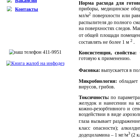
Вакансии
Норма расхода для готов
приборы, медицинское обор
Контакты
2
мл/м
поверхности или равн
распылителя до полного сма
на поверхностях следов. Ма
от
общей площади помеще
2
составлять не более 1 м
.
Консистенция, свойства:
С
готовую к применению.
Фасовка:
выпускается в пол
Микробиология:
обладает 
вирусов, грибов.
Токсичность:
по параметра
желудок и нанесении на ко
кожно-резорбтивного и се
воздействии в виде аэрозол
глаза вызывает раздражение
класс опасности); алкилд
3
додециламина – 1 мг/м
(2 к