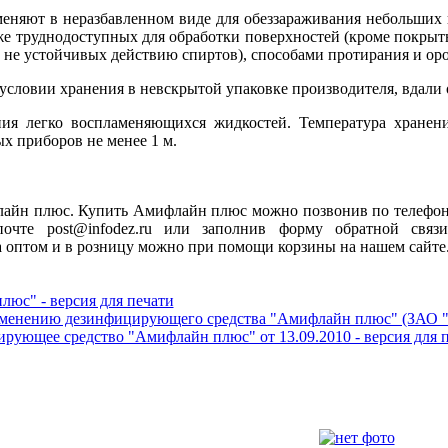
еняют в неразбавленном виде для обеззараживания небольших п
же труднодоступных для обработки поверхностей (кроме покрыты
, не устойчивых действию спиртов), способами протирания и ор
условии хранения в невскрытой упаковке производителя, вдали 
ия легко воспламеняющихся жидкостей. Температура хранени
ых приборов не менее 1 м.
лайн плюс. Купить Амифлайн плюс можно позвонив по телефону
очте post@infodez.ru или заполнив форму обратной связ
оптом и в розницу можно при помощи корзины на нашем сайте
юс" - версия для печати
именению дезинфицирующего средства "Амифлайн плюс" (ЗАО "
рующее средство "Амифлайн плюс" от 13.09.2010 - версия для 