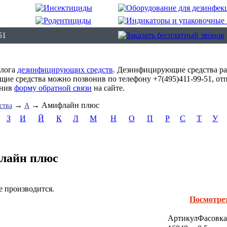
51
алога
дезинфицирующих средств
. Дезинфицирующие средства ра
ие средства можно позвонив по телефону +7(495)411-99-51, от
лнив
форму обратной связи
на сайте.
→
→ Амифлайн плюс
ства
А
З
И
Й
К
Л
М
Н
О
П
Р
С
Т
У
лайн плюс
е производится.
Посмотре
Артикул
Фасовка