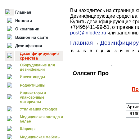
Вы находитесь на странице 
Главная
Дезинфицирующие средства 
Новости
Купить дезинфицирующие сре
+7(495)411-99-51, отправив 
О компании
post@infodez.ru
или заполни
Важное на сайте
Главная
Дезинфициру
→
Дезинфекция
B
А
Б
В
Г
Д
Ж
З
И
Й
К
Дезинфицирующие
средства
Оборудование для
дезинфекции
Оллсепт Про
Инсектициды
Родентициды
По
Индикаторы и
упаковочные
материалы
Артик
Утилизация отходов
916
Медицинская одежда и
белье
Шприцы
Медицинская мебель