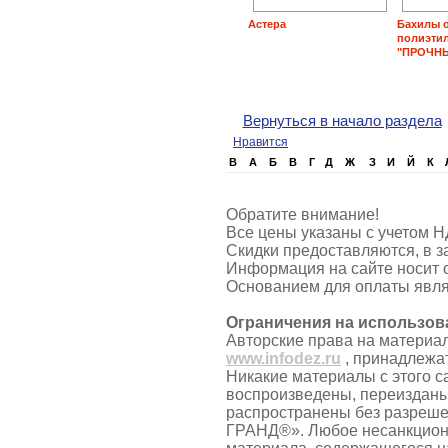
Астера
Бахилы 
полиэти
"ПРОЧНЫ
Вернуться в начало раздела
Нравится
B
А
Б
В
Г
Д
Ж
З
И
Й
К
Обратите внимание!
Все цены указаны с учетом Н
Скидки предоставляются, в з
Информация на сайте носит 
Основанием для оплаты явля
Ограничения на использов
Авторские права на материа
www.infodez.ru
, принадлежа
Никакие материалы с этого с
воспроизведены, переизданы
распространены без разреш
ГРАНД®». Любое несанкцион