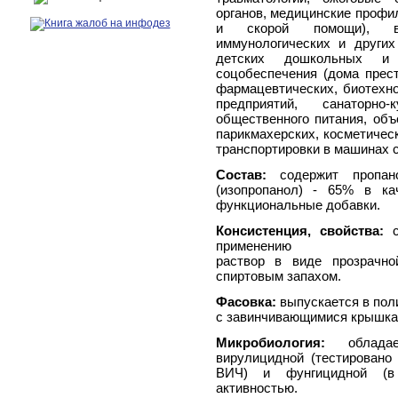
органов, медицинские профи
и скорой помощи), в к
иммунологических и других
детских дошкольных и 
соцобеспечения (дома прест
фармацевтических, биотехн
предприятий, санаторно
общественного питания, об
парикмахерских, косметическ
транспортировки в машинах 
Состав:
содержит пропано
(изопропанол) - 65% в ка
функциональные добавки.
Консистенция, свойства:
с
применению
раствор в виде прозрачно
спиртовым запахом.
Фасовка:
выпускается в полим
с завинчивающимися крышка
Микробиология:
обладает
вирулицидной (тестировано
ВИЧ) и фунгицидной (в 
активностью.