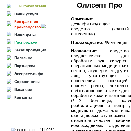
Оллсепт Про
Бытовая химия
Наши услуги
Описание:
Контрактное
дезинфицирующее
производство
средство (кожный
антисептик)
Наши цены
Производство:
Финляндия
Распродажа
Заказ продукции
Назначение:
средство
предназначено для
Полезное
обработки рук хирургов,
операционных медицинских
Партнерам
сестер, акушерок и других
Экспресс-инфо
лиц, участвующих в
проведении операций,
Справочники
приеме родов, локтевых
Вакансии
сгибов доноров, а также для
обработки кожи инъекционног
Контакты
(ЛПУ: больницы, поликл
реабилитационные центры
медпункты, дома для инва
фельдшерско-акушерски
стоматологические каби
новорожденных, отделени
травматологии, ожоговые 