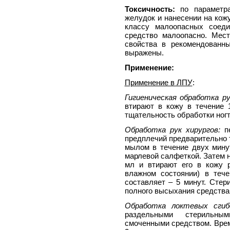
Токсичность:
по параметра
желудок и нанесении на кожу
классу малоопасных соеди
средство малоопасно. Мес
свойства в рекомендованн
выражены.
Применение:
Применение в ЛПУ
:
Гигиеническая обработка ру
втирают в кожу в течение 
тщательность обработки ног
Обработка рук хирургов:
пе
предплечий предварительно 
мылом в течение двух мину
марлевой салфеткой. Затем н
мл и втирают его в кожу 
влажном состоянии) в теч
составляет – 5 минут. Стер
полного высыхания средства
Обработка локтевых сгиб
раздельными стерильны
смоченными средством. Врем