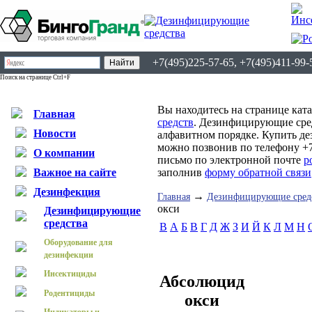
+7(495)225-57-65, +7(495)411-99-
Поиск на странице Ctrl+F
Вы находитесь на странице кат
Главная
средств
. Дезинфицирующие сред
Новости
алфавитном порядке. Купить д
можно позвонив по телефону +7
О компании
письмо по электронной почте
p
Важное на сайте
заполнив
форму обратной связи
Дезинфекция
→
Главная
Дезинфицирующие сред
окси
Дезинфицирующие
средства
B
А
Б
В
Г
Д
Ж
З
И
Й
К
Л
М
Н
Оборудование для
дезинфекции
Инсектициды
Абсолюцид
Родентициды
окси