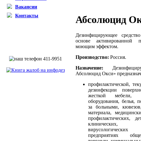
Вакансии
Контакты
Абсолюцид Ок
Дезинфицирующее средств
основе активированной 
моющим эффектом.
Производство:
Россия.
Назначение:
Дезинфицир
Абсолюцид Окси» предназнач
профилактической, тек
дезинфекции поверхн
жесткой мебели, сан
оборудования, белья, п
за больными, кювезов
материала, медицинск
профилактических, де
клинических, мик
вирусологических
предприятиях обще
торговли, коммунальных