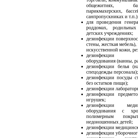
общежитиях, ба
парикмахерских, бассе
санпропускниках и т.п.)
для проведения генер
роддомах, родильны
детских учреждениях;
дезинфекции поверхнос
стены, жесткая мебель),
искусственной кожи, ре
дезинфекции санит
оборудования (ванны, ра
дезинфекции белья (на
спецодежды персонала);
дезинфекции посуды ст
без остатков пищи);
дезинфекции лаборатор
дезинфекции предмето
игрушек;
дезинфекции меди
оборудования с х
полимерным покры
недоношенных детей;
дезинфекции медицинск
дезинфекции уборочног