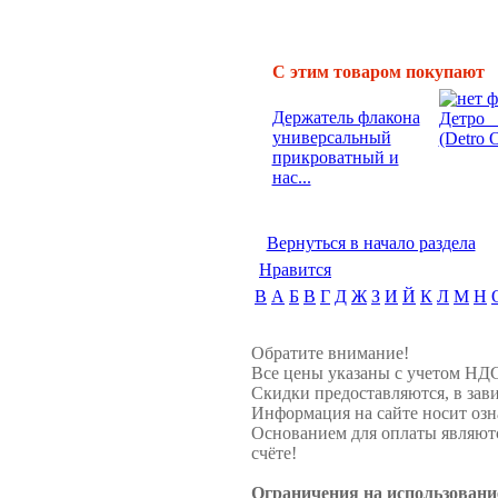
С этим товаром покупают
Держатель флакона
Детр
универсальный
(Detro 
прикроватный и
нас...
Вернуться в начало раздела
Нравится
B
А
Б
В
Г
Д
Ж
З
И
Й
К
Л
М
Н
Обратите внимание!
Все цены указаны с учетом НД
Скидки предоставляются, в зави
Информация на сайте носит озн
Основанием для оплаты являют
счёте!
Ограничения на использовани