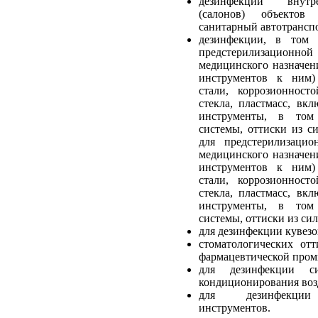
дезинфекции внутр
(салонов) объектов 
санитарный автотранспо
дезинфекции, в том 
предстерилизационн
медицинского назначен
инструментов к ним) 
стали, коррозионносто
стекла, пластмасс, вкл
инструменты, в том
системы, оттиски из с
для предстерилизацио
медицинского назначен
инструментов к ним) 
стали, коррозионносто
стекла, пластмасс, вкл
инструменты, в том
системы, оттиски из си
для дезинфекции кувез
стоматологических отт
фармацевтической про
для дезинфекции с
кондиционирования воз
для дезинфекции 
инструментов.