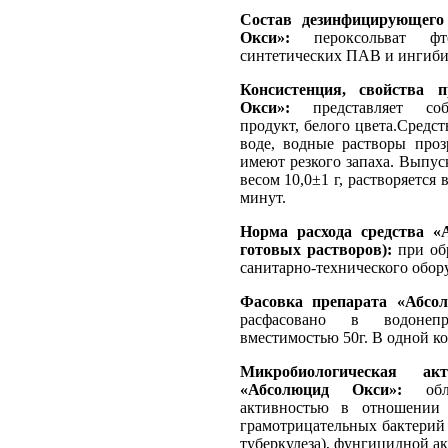
Состав дезинфицирующего
Окси»:
пероксольват фто
синтетических ПАВ и ингиби
Консистенция, свойства 
Окси»:
представляет соб
продукт, белого цвета.Средс
воде, водные растворы проз
имеют резкого запаха. Выпус
весом 10,0±1 г, растворяется 
минут.
Норма расхода средства «
готовых растворов):
при обр
санитарно-технического обор
Фасовка препарата «Абсо
расфасовано в водонепр
вместимостью 50г. В одной ко
Микробиологическая акт
«Абсолюцид Окси»:
обла
активностью в отношении
грамотрицательных бактерий
туберкулеза), фунгицидной а