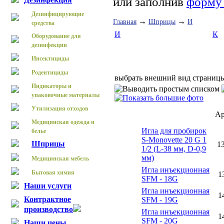
или заполнив
форму 
Дезинфицирующие
→
→
Главная
Шприцы
И
средства
И
К
Оборудование для
дезинфекции
Инсектициды
Родентициды
выбрать внешний вид страниц
Индикаторы и
упаковочные материалы
Утилизация отходов
Ар
Медицинская одежда и
Игла для пробирок
белье
S-Monovette 20 G 1
Шприцы
1
1/2 (L-38 мм, D-0,9
мм)
Медицинская мебель
Игла инъекционная
Бытовая химия
1
SFM - 18G
Наши услуги
Игла инъекционная
1
Контрактное
SFM - 19G
производство
Игла инъекционная
1
SFM - 20G
Наши цены