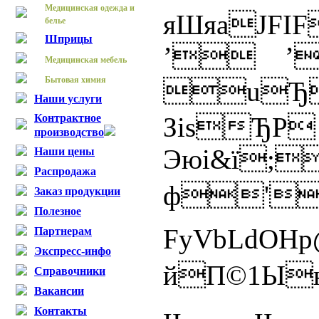
Медицинская одежда и
яШяаJFI
белье
Шприцы
’ ’
Медицинская мебель
Бытовая химия
uЂ
Наши услуги
Контрактное
ЗіsЂ
производство
Эюі&ї;
Наши цены
Распродажа
ф'
Заказ продукции
Полезное
FyVbLd
Партнерам
Экспресс-инфо
йП©1Ы
Справочники
Вакансии
Контакты