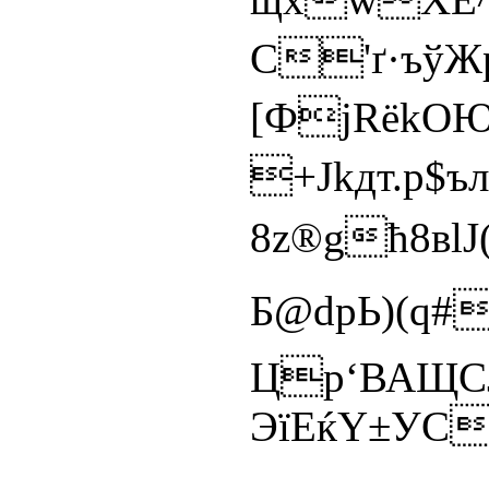
C'ґ·ъўЖ
[ФјRёkО
+Јkдт.p
8z®gћ8вl
Б@dpЬ)(q
Цp‘ВАЩC
ЭїEќY±УС