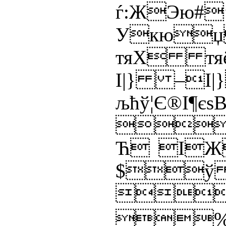
ѓ:ЖЭю
Укюџ
тяX тяё
І|} –І|
љћў¦Є®І¶

Ћ ІЖ
$ў

%&'(