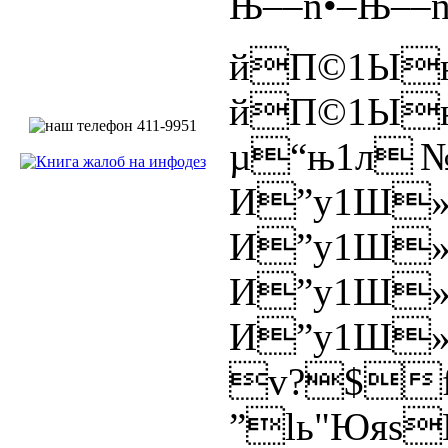
Њ––n•
йП©1Ы
йП©1Ы
µ“њ1л
И”у1Ш
И”у1Ш
И”у1Ш
И”у1Ш
v?$
”lь"Юяs