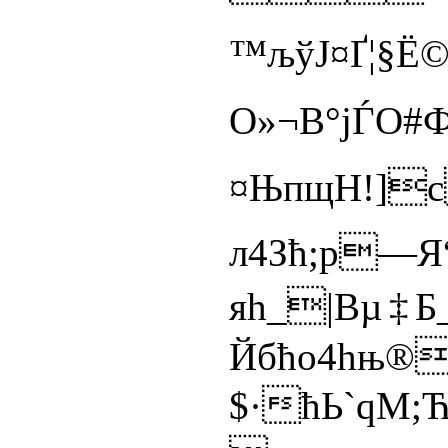
™љўЈ¤Ґ¦§Ё
О»¬В°јЃО#
¤ЊпщH!]с
л4Зћ;p—
яh_|Bµ‡Б
Йбћо4hњ®
$·ћЬ`qM;