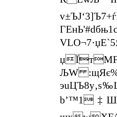
v±ЪJ‘3]Ъ7
ГEнЬ'#dб
VLО¬7·џ
џЇтМFю
ЉW :щЯє%®
эuЦЪ8y‚ѕ
b’™1‡ШYТ
щxwХЕ^