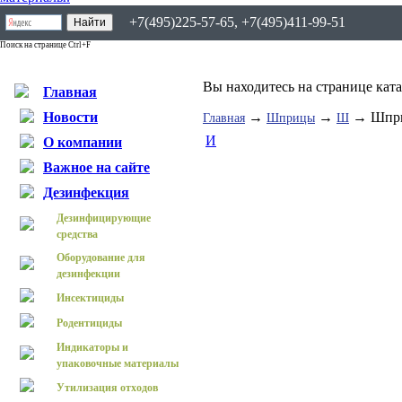
+7(495)225-57-65, +7(495)411-99-51
Поиск на странице Ctrl+F
Вы находитесь на странице кат
Главная
Новости
→
→
→ Шприц
Главная
Шприцы
Ш
И
О компании
Важное на сайте
Дезинфекция
Дезинфицирующие
средства
Оборудование для
дезинфекции
Инсектициды
Родентициды
Индикаторы и
упаковочные материалы
Утилизация отходов