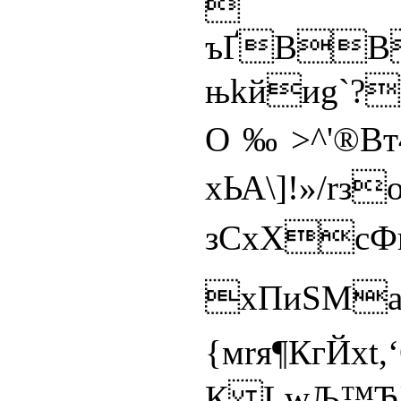
 (
ъҐBB
њkйиg`?
O‰>^'®Вт4
xЬА\]!»/r
зСxХcФш
xПиЅМаю
{мrя¶КгЙ
К LwЉ™ЋUX