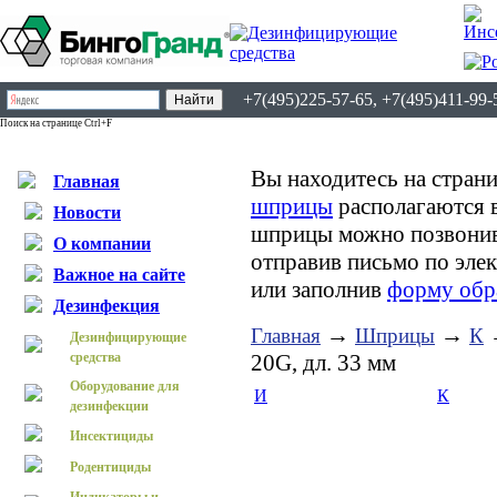
+7(495)225-57-65, +7(495)411-99-
Поиск на странице Ctrl+F
Вы находитесь на страни
Главная
шприцы
располагаются 
Новости
шприцы можно позвонив 
О компании
отправив письмо по эле
Важное на сайте
или заполнив
форму обр
Дезинфекция
→
→
→
Главная
Шприцы
К
Дезинфицирующие
средства
20G, дл. 33 мм
Оборудование для
И
К
дезинфекции
Инсектициды
Родентициды