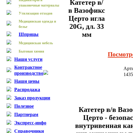
Индикаторы и
Катетер в/
упаковочные материалы
в Вазофикс
Утилизация отходов
Церто игла
Медицинская одежда и
20G, дл. 33
белье
мм
Шприцы
Медицинская мебель
Бытовая химия
Посмотр
Наши услуги
Контрактное
Арт
производство
143
Наши цены
Распродажа
Заказ продукции
Полезное
Катетер в/в
Ваз
Партнерам
Церто
- безопа
Экспресс-инфо
внутривенная ка
Справочники