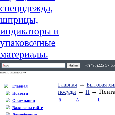
+7(495)225-57-65,
Поиск на странице Ctrl+F
→
Главная
Бытовая хи
Главная
→
→ Пент
посуды
П
Новости
S
А
Г
О компании
Важное на сайте
Дезинфекция