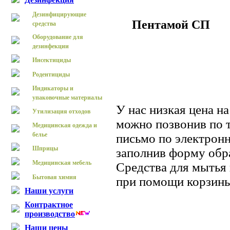
Дезинфицирующие
Пентамой СП
средства
Оборудование для
дезинфекции
Инсектициды
Родентициды
Индикаторы и
упаковочные материалы
У нас низкая цена 
Утилизация отходов
можно позвонив по т
Медицинская одежда и
белье
письмо по электронн
Шприцы
заполнив форму обра
Медицинская мебель
Средства для мытья
Бытовая химия
при помощи корзины
Наши услуги
Контрактное
производство
Наши цены