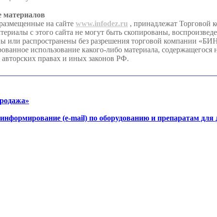
е материалов
 размещенные на сайте
www.infodez.ru
, принадлежат Торговой 
иалы с этого сайта не могут быть скопированы, воспроизвед
ны или распространены без разрешения торговой компании «Б
анное использование какого-либо материала, содержащегося на
 авторских правах и иных законов РФ.
продажа»
-информирование (e-mail) по оборудованию и препаратам для