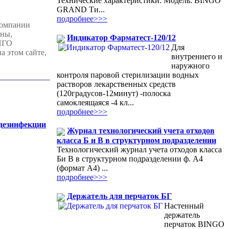
Технические характеристики: Модель: BINGO
GRAND Ти...
подробнее>>>
компании
ены,
Индикатор Фарматест-120/12
ИНГО
Для
 этом сайте,
внутреннего и
наружного
контроля паровой стерилизации водных
растворов лекарственных средств
(120градусов-12минут) -полоска
самоклеящаяся -4 кл...
подробнее>>>
 дезинфекции
Журнал технологический учета отходов
класса Б и В в структурном подразделении
Технологический журнал учета отходов класса
Би В в структурном подразделении ф. А4
(формат А4) ...
подробнее>>>
Держатель для перчаток БГ
Настенный
держатель
перчаток BINGO