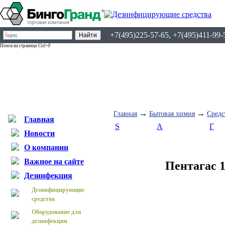
+7(495)225-57-65, +7(495)411-99-
Поиск на странице Ctrl+F
→
→
Главная
Бытовая химия
Средс
Главная
S
А
Г
Новости
О компании
Важное на сайте
Пентагас 
Дезинфекция
Дезинфицирующие
средства
Оборудование для
дезинфекции