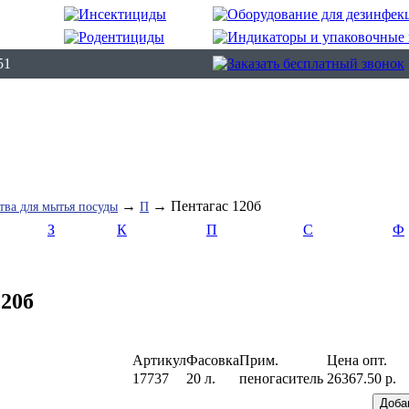
51
→
→ Пентагас 120б
тва для мытья посуды
П
З
К
П
С
Ф
120б
Артикул
Фасовка
Прим.
Цена опт.
17737
20 л.
пеногаситель
26367.50 р.