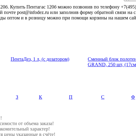
120б. Купить Пентагас 120б можно позвонив по телефону +7(495)
 почте post@infodez.ru или заполнив форму обратной связи на с
уды оптом и в розницу можно при помощи корзины на нашем сай
ПентаДез, 1 л, (с дозатором)
Сменный блок полоте
GRAND, 250 шт, (17см
З
К
П
С
Ф
!
симости от объема заказа!
акомительный характер!
я цены указанные в счёте!