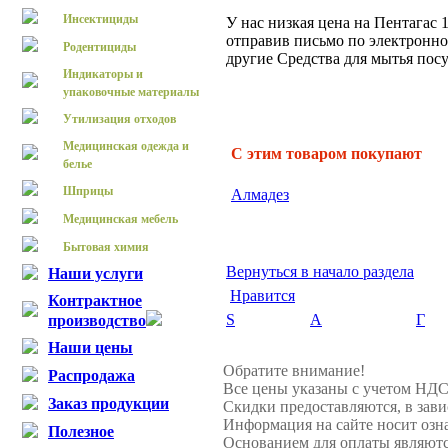
Инсектициды
У нас низкая цена на Пентагас 
отправив письмо по электронной
Родентициды
другие Средства для мытья пос
Индикаторы и
упаковочные материалы
Утилизация отходов
Медицинская одежда и
С этим товаром покупают
белье
Шприцы
Алмадез
Медицинская мебель
Бытовая химия
Вернуться в начало раздела
Наши услуги
Нравится
Контрактное
S
А
Г
производство
Наши цены
Обратите внимание!
Распродажа
Все цены указаны с учетом НДС
Заказ продукции
Скидки предоставляются, в зави
Информация на сайте носит озн
Полезное
Основанием для оплаты являютс