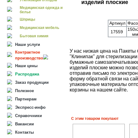
Утилизация отходов
изделий плоские
Медицинская одежда и
белье
Шприцы
Артикул
Фасо
Медицинская мебель
150х
17559
м
Бытовая химия
Наши услуги
У нас низкая цена на Пакет
Контрактное
"Клинипак" для стерилизации
производство
бумажные самозапечатывающ
Наши цены
изделий плоские можно позво
отправив письмо по электрон
Распродажа
форму обратной связи на сай
Заказ продукции
упаковочные материалы опто
корзины на нашем сайте.
Полезное
Партнерам
Экспресс-инфо
Справочники
С этим товаром покупают
Вакансии
Контакты