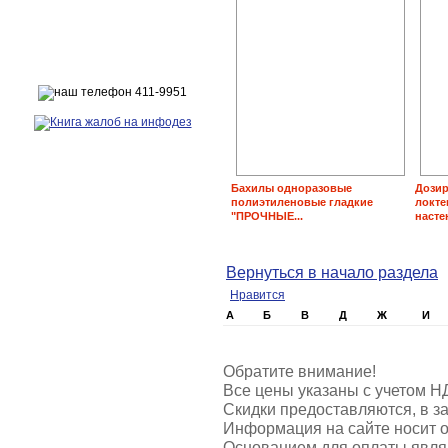
Бахилы одноразовые
Дозир
полиэтиленовые гладкие
локте
"ПРОЧНЫЕ...
насте
Вернуться в начало раздела
Нравится
А
Б
В
Д
Ж
И
Обратите внимание!
Все цены указаны с учетом Н
Скидки предоставляются, в за
Информация на сайте носит о
Основанием для оплаты являю