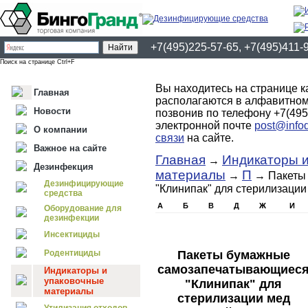
+7(495)225-57-65, +7(495)411-
Поиск на странице Ctrl+F
Вы находитесь на странице к
Главная
располагаются в алфавитном
Новости
позвонив по телефону +7(495
электронной почте
post@infod
О компании
связи
на сайте.
Важное на сайте
Главная
Индикаторы и
→
Дезинфекция
материалы
П
→
→ Пакеты
Дезинфицирующие
"Клинипак" для стерилизации
средства
А
Б
В
Д
Ж
И
Оборудование для
дезинфекции
Инсектициды
Пакеты бумажные
Родентициды
самозапечатывающиес
Индикаторы и
упаковочные
"Клинипак" для
материалы
стерилизации мед