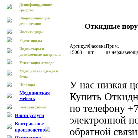
Дезинфицирующие
средства
Оборудование для
дезинфекции
Откидные пору
Инсектициды
Родентициды
Артикул
Фасовка
Прим.
Индикаторы и
15003
шт
из нержавеюще
упаковочные материалы
Утилизация отходов
Медицинская одежда и
белье
У нас низкая ц
Шприцы
Медицинская
Купить Откидн
мебель
по телефону +7
Бытовая химия
Наши услуги
электронной по
Контрактное
обратной связи
производство