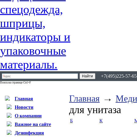
+7(495)225-57-65,
Поиск на странице Ctrl+F
→
Главная
Меди
Главная
для унитаза
Новости
О компании
Б
К
Важное на сайте
Дезинфекция