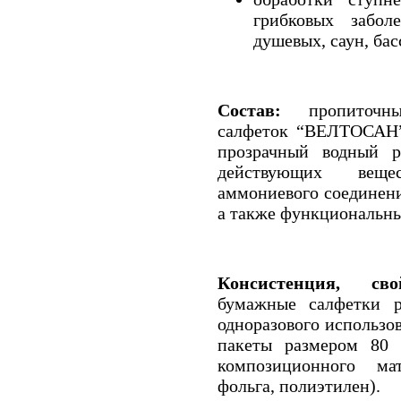
грибковых забол
душевых, саун, басс
Состав:
пропиточ
салфеток “ВЕЛТОСАН” 
прозрачный водный р
действующих вещес
аммониевого соединени
а также функциональн
Консистенция, свой
бумажные салфетки 
одноразового использо
пакеты размером 80 
композиционного ма
фольга, полиэтилен).