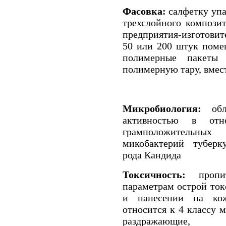
Фасовка:
салфетку упа
трехслойного компози
предприятия-изготовите
50 или 200 штук поме
полимерные пакеты
полимерную тару, вмес
Микробиология:
обла
активностью в отн
грамположительных
микобактерий туберк
рода Кандида
Токсичность:
пропит
параметрам острой ток
и нанесении на кож
относится к 4 классу 
раздражающие,