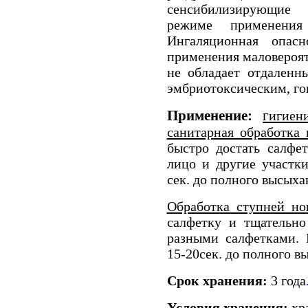
сенсибилизирующие 
режиме применени
Ингаляционная опас
применения маловероят
не обладает отдаленн
эмбриотоксическим, го
Применение:
г
игиен
санитарная обработка
быстро достать салфе
лицо и другие участк
сек. до полного высых
Обработка ступней но
салфетку и тщательно
разными салфетками. 
15-20сек. до полного 
Срок хранения:
3 года
Условия хранения:
хра