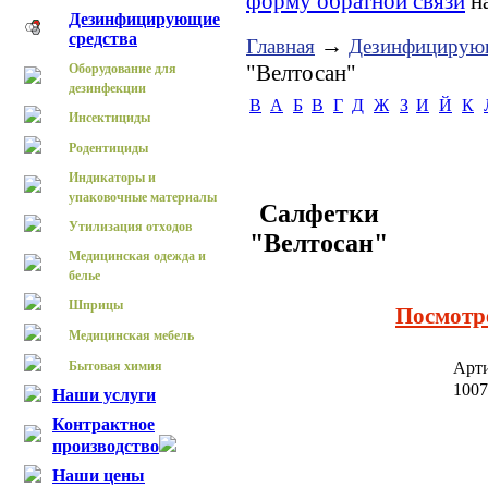
форму обратной связи
на
Дезинфицирующие
средства
→
Главная
Дезинфицирующ
"Велтосан"
Оборудование для
дезинфекции
B
А
Б
В
Г
Д
Ж
З
И
Й
К
Инсектициды
Родентициды
Индикаторы и
упаковочные материалы
Салфетки
Утилизация отходов
"Велтосан"
Медицинская одежда и
белье
Шприцы
Посмотр
Медицинская мебель
Бытовая химия
Арт
100
Наши услуги
Контрактное
производство
Наши цены