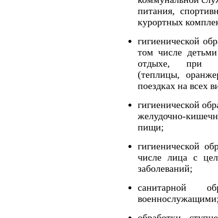
питания, спортив
курортных комплек
гигиенической обр
том числе детьми
отдыхе, при се
(теплицы, оранже
поездках на всех в
гигиенической обр
желудочно-кишеч
пищи;
гигиенической об
числе лица с це
заболеваний;
санитарной о
военнослужащими
обработки ступн