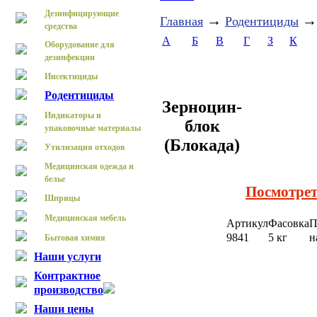
Дезинфицирующие
→
Главная
Родентициды
средства
А
Б
В
Г
З
К
Оборудование для
дезинфекции
Инсектициды
Родентициды
Зерноцин-
Индикаторы и
блок
упаковочные материалы
(Блокада)
Утилизация отходов
Медицинская одежда и
белье
Посмотрет
Шприцы
Медицинская мебель
Артикул
Фасовка
П
9841
5 кг
н
Бытовая химия
Наши услуги
Контрактное
производство
Наши цены