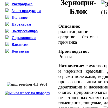
Зерноцин-
Распродажа
Блок
Заказ продукции
Полезное
Партнерам
Описание:
Экспресс-инфо
родентицидное
средство (готовая
Справочники
приманка)
Вакансии
Производство:
Контакты
Россия
Назначение:
средство
п
и черными крысами,
серыми полевками, вод
профессиональным конт
дератизации и населени
очагах природно-очаго
незастроенных частях н
помещения, пищевые, де