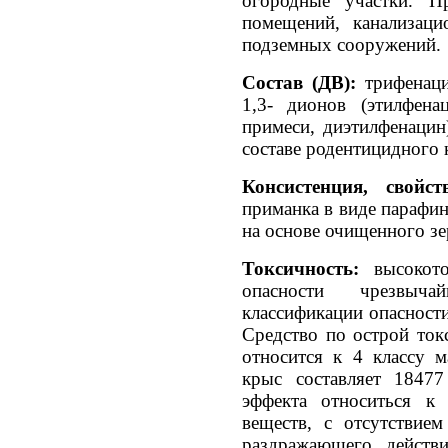
огородные участки. 
помещений, канализаци
подземных сооружений.
Состав (ДВ):
трифенац
1,3- дионов (этилфен
примеси, диэтилфенацин
составе родентицидного 
Консистенция, свойс
приманка в виде парафи
на основе очищенного зе
Токсичность:
высокот
опасности чрезвы
классификации опасности
Средство по острой ток
относится к 4 классу 
крыс составляет 18477
эффекта относиться к
веществ, с отсутствие
раздражающего действи