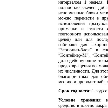
интервалом 1 неделя. 
полностью съеден доба
испорченные блоки мен
можно перенести в дру
исчезновения грызуно
приманки и емкости 
повторного использова
целей) или для посл
собирают для захорон
“Зерноцин-блок” в сп
“Контейнер-М”, “Конте
долгодействующие точк
предотвращения возможн
их численности. Для это
благоприятных для об
местах, и проводят наблю
Срок годности:
1 год с
Условие хранения 
средство в плотно закры