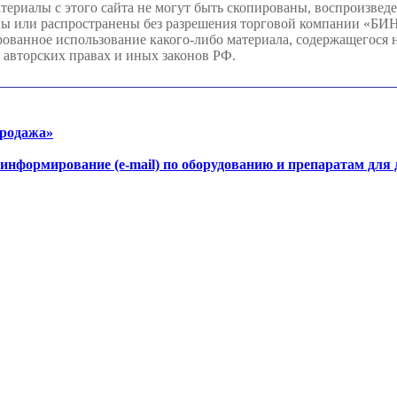
иалы с этого сайта не могут быть скопированы, воспроизвед
ны или распространены без разрешения торговой компании «Б
анное использование какого-либо материала, содержащегося на
 авторских правах и иных законов РФ.
продажа»
-информирование (e-mail) по оборудованию и препаратам для