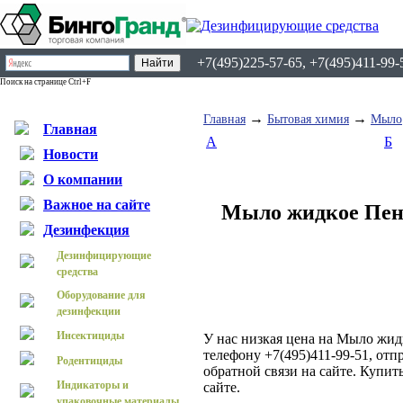
+7(495)225-57-65, +7(495)411-99-
Поиск на странице Ctrl+F
→
→
Главная
Бытовая химия
Мыло
Главная
А
Б
Новости
О компании
Важное на сайте
Мыло жидкое Пен
Дезинфекция
Дезинфицирующие
средства
Оборудование для
дезинфекции
Инсектициды
У нас низкая цена на Мыло жи
телефону +7(495)411-99-51, отп
Родентициды
обратной связи на сайте. Купи
Индикаторы и
сайте.
упаковочные материалы