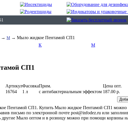
51
→
→ Мыло жидкое Пентамой СП1
М
К
М
тамой СП1
Артикул
Фасовка
Прим.
Цена опт.
16764
1 л
с антибактериальным эффектом
187.00 р.
дкое Пентамой СП1. Купить Мыло жидкое Пентамой СП1 можно 
равив письмо по электронной почте post@infodez.ru или заполни
ть другие Мыло оптом и в розницу можно при помощи корзины н