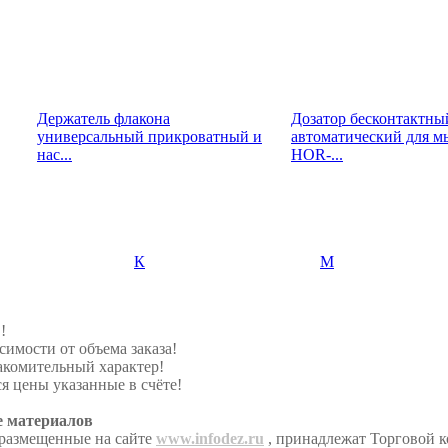
Держатель флакона
Дозатор бесконтактны
универсальный прикроватный и
автоматический для м
нас...
HOR-...
К
М
!
симости от объема заказа!
акомительный характер!
я цены указанные в счёте!
е материалов
 размещенные на сайте
www.infodez.ru
, принадлежат Торговой 