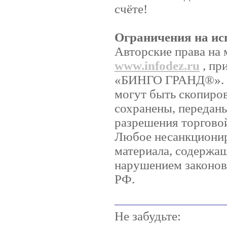
счёте!
Ограничения на ис
Авторские права на 
www.infodez.ru
, пр
«БИНГО ГРАНД®». Ни
могут быть скопиро
сохранены, передан
разрешения торгов
Любое несанкционир
материала, содержащ
нарушением законов 
РФ.
Не забудьте: