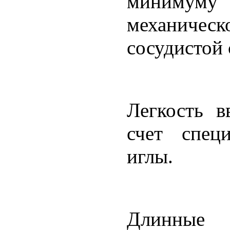
миним
механическ
сосудистой 
Легкость в
счет спец
иглы.
Длинные д