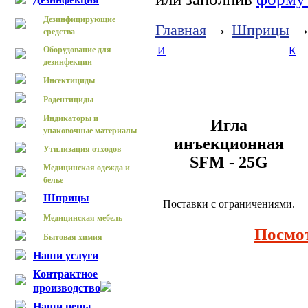
Дезинфицирующие
→
Главная
Шприцы
средства
Оборудование для
И
К
дезинфекции
Инсектициды
Родентициды
Индикаторы и
Игла
упаковочные материалы
инъекционная
Утилизация отходов
SFM - 25G
Медицинская одежда и
белье
Шприцы
Поставки с ограничениями.
Медицинская мебель
Посмо
Бытовая химия
Наши услуги
Контрактное
производство
Наши цены