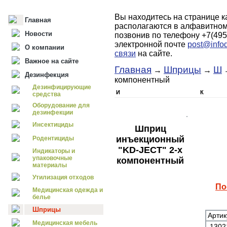
Вы находитесь на странице к
Главная
располагаются в алфавитном
Новости
позвонив по телефону +7(495
электронной почте
post@infod
О компании
связи
на сайте.
Важное на сайте
Главная
Шприцы
Ш
→
→
→
Дезинфекция
компонентный
Дезинфицирующие
И
К
средства
Оборудование для
дезинфекции
Инсектициды
Шприц
инъекционный
Родентициды
"KD-JECT" 2-х
Индикаторы и
упаковочные
компонентный
материалы
Утилизация отходов
По
Медицинская одежда и
белье
Шприцы
Артик
Медицинская мебель
130