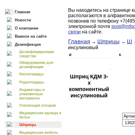
Вы находитесь на странице к
Главная
располагаются в алфавитном
Новости
позвонив по телефону +7(495
электронной почте
post@infod
О компании
связи
на сайте.
Важное на сайте
Главная
Шприцы
Ш
→
→
→
Дезинфекция
инсулиновый
Дезинфицирующие
И
К
средства
Оборудование для
дезинфекции
Инсектициды
Шприц КДМ 3-
х
Родентициды
компонентный
Индикаторы и
упаковочные
инсулиновый
материалы
Утилизация отходов
Медицинская одежда и
Артик
белье
130
Шприцы
Медицинская мебель