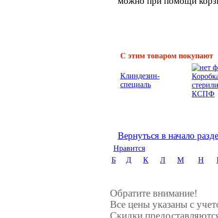
можно при помощи корзи
С этим товаром покупают
Клиндезин-
Коробк
специаль
стерил
КСПФ
Вернуться в начало разд
Нравится
Б
Д
К
Л
М
Н
Обратите внимание!
Все цены указаны с уче
Скидки предоставляются