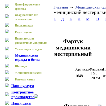
Дезинфицирующие
→
Главная
Медицинская од
средства
медицинский нестериль
Оборудование для
Б
Д
К
Л
М
Н
дезинфекции
Инсектициды
Родентициды
Индикаторы и
Фартук
упаковочные материалы
медицинский
Утилизация отходов
нестерильный
Медицинская
одежда и белье
Шприцы
Артикул
Фасовка
П
Медицинская мебель
110 -
1648
л
120 см
Бытовая химия
Наши услуги
Контрактное
производство
Наши цены