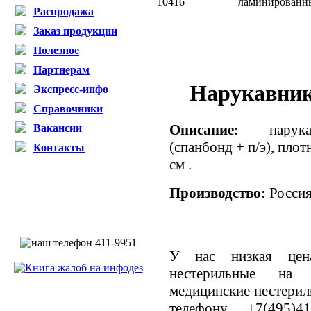
10416
ламинированны
Распродажа
Заказ продукции
Полезное
Партнерам
Нарукавник
Экспресс-инфо
Справочники
Описание:
нарук
Вакансии
(спанбонд + п/э), плот
Контакты
см .
Производство:
Росси
У нас низкая цен
нестерильные на 
медицинские нестерил
телефону +7(495)4