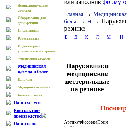
или заполнив
форму о
Дезинфицирующие
средства
→
Главная
Медицинская
Оборудование для
→
→ Нарукавни
белье
Н
дезинфекции
резинке
Инсектициды
Б
Д
К
Л
М
Н
Родентициды
Индикаторы и
упаковочные материалы
Утилизация отходов
Нарукавники
Медицинская
одежда и белье
медицинские
Шприцы
нестерильные
на резинке
Медицинская мебель
Бытовая химия
Наши услуги
Посмотр
Контрактное
производство
Артикул
Фасовка
Прим.
Наши цены