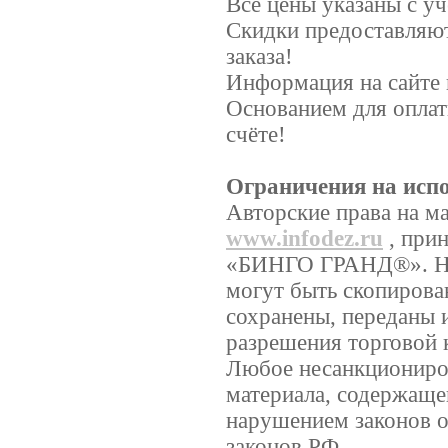
Все цены указаны с у
Скидки предоставляют
заказа!
Информация на сайте 
Основанием для оплат
счёте!
Ограничения на исп
Авторские права на м
www.infodez.ru
, при
«БИНГО ГРАНД®». Ник
могут быть скопирова
сохранены, переданы 
разрешения торгово
Любое несанкциониров
материала, содержащег
нарушением законов о
законов РФ.