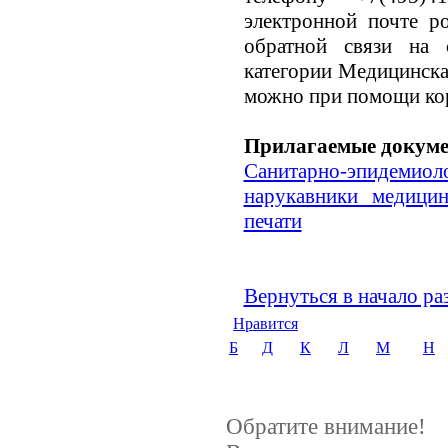
электронной почте p
обратной связи на 
категории Медицинска
можно при помощи кор
Прилагаемые докум
Санитарно-эпидем
нарукавники медицин
печати
Вернуться в начало ра
Нравится
Б
Д
К
Л
М
Н
Обратите внимание!