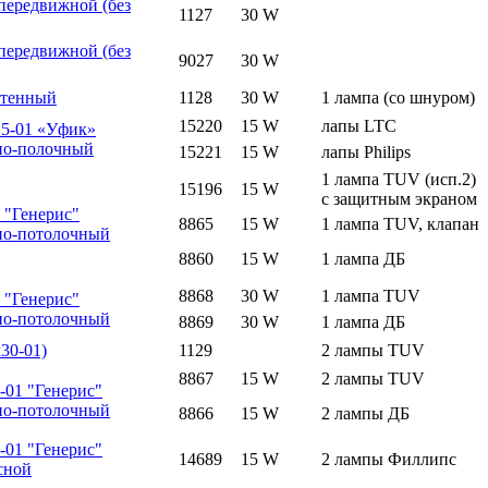
передвижной (без
1127
30 W
передвижной (без
9027
30 W
стенный
1128
30 W
1 лампа (со шнуром)
15220
15 W
лапы LTC
15-01 «Уфик»
но-полочный
15221
15 W
лапы Philips
1 лампа TUV (исп.2)
15196
15 W
с защитным экраном
 "Генерис"
8865
15 W
1 лампа TUV, клапан
но-потолочный
8860
15 W
1 лампа ДБ
8868
30 W
1 лампа TUV
 "Генерис"
но-потолочный
8869
30 W
1 лампа ДБ
30-01)
1129
2 лампы TUV
8867
15 W
2 лампы TUV
01 "Генерис"
но-потолочный
8866
15 W
2 лампы ДБ
01 "Генерис"
14689
15 W
2 лампы Филлипс
сной