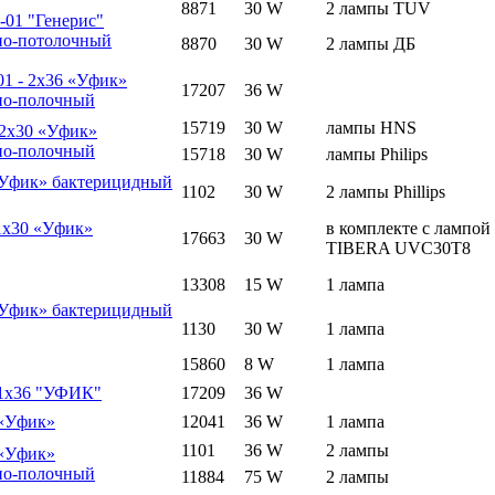
8871
30 W
2 лампы TUV
01 "Генерис"
но-потолочный
8870
30 W
2 лампы ДБ
1 - 2х36 «Уфик»
17207
36 W
но-полочный
15719
30 W
лампы HNS
 2х30 «Уфик»
но-полочный
15718
30 W
лампы Philips
Уфик» бактерицидный
1102
30 W
2 лампы Phillips
1х30 «Уфик»
в комплекте с лампой
17663
30 W
TIBERA UVC30T8
13308
15 W
1 лампа
Уфик» бактерицидный
1130
30 W
1 лампа
15860
8 W
1 лампа
1х36 "УФИК"
17209
36 W
«Уфик»
12041
36 W
1 лампа
1101
36 W
2 лампы
«Уфик»
но-полочный
11884
75 W
2 лампы