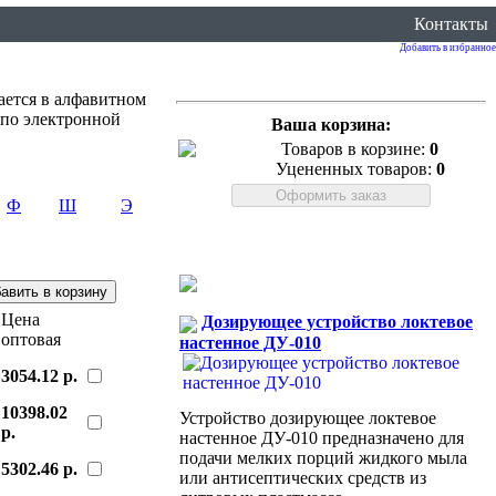
Контакты
Добавить в избранное
ается в алфавитном
 по электронной
Ваша корзина:
Товаров в корзине:
0
Уцененных товаров:
0
Ф
Ш
Э
Цена
Дозирующее устройство локтевое
оптовая
настенное ДУ-010
3054.12 р.
10398.02
Устройство дозирующее локтевое
р.
настенное ДУ-010 предназначено для
подачи мелких порций жидкого мыла
5302.46 р.
или антисептических средств из