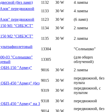
двесной (без ламп)
1132
30 W
4 лампы
"Азов" передвижной
1133
30 W
4 лампы
"Азов" передвижной
1123
30 W
(6 ламп)
- 150 М1 "СИБЭСТ"
1134
30 W
2 лампы
- 150 М2 "СИБЭСТ"
1135
30 W
2 лампы
 ультрафиолетовый
13304
"Солнышко"
400-03 "Солнышко"
(для общих
13305
рцевый
облучений)
п ОБН-150 "Армед"
9016
30 W
2 лампы
передвижной, без
9015
30 W
пульта
 ОБП-450 "Армед" (без
передвижной, с
9319
30 W
пультом
9318
30 W
передвижной
 ОБП-450 "Армед" на 3
передвижной, без
9014
30 W