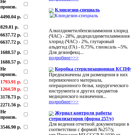
Не
произв.
Клиндезин-специаль
4490.04 р.
829.81 р.
Алкилдиметилбензиламмония хлорид
6637.72 р.
(ЧАС) - 28%, дидецилдиметиламмония
хлорид (ЧАС) - 2%, глутаровый
6637.72 р.
альдегид (ГА) - 0,75%, глиоксаль --5%.
Для дезинфекц...
1688.57 р.
подробнее>>>
1688.57 р.
Не
Коробка стерилизационная КСПФ
произв.
Предназначены для размещения в них
перевязочного материала,
1793.91 р.
операционного белья, хирургического
1264.59 р.
инструмента и других предметов
медицинского назначения...
3178.73 р.
подробнее>>>
2271.56 р.
Не
Журнал контроля работы
произв.
стерилизаторов (форма 257/у)
Для ведения отчетной документации в
3546.90 р.
соответствии с формой №257/у,
утв.Приказом МЗ СССР №1030 от