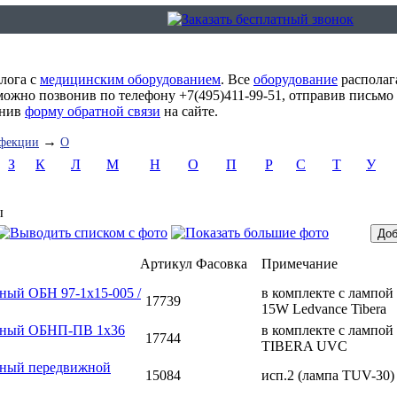
алога с
медицинским оборудованием
. Все
оборудование
располаг
можно позвонив по телефону +7(495)411-99-51, отправив письмо
лнив
форму обратной связи
на сайте.
→
нфекции
О
З
К
Л
М
Н
О
П
Р
С
Т
У
ы
Артикул
Фасовка
Примечание
ный ОБН 97-1х15-005 /
в комплекте с лампой
17739
15W Ledvance Tibera
идный ОБНП-ПВ 1х36
в комплекте с лампой
17744
TIBERA UVC
дный передвижной
15084
исп.2 (лампа TUV-30)