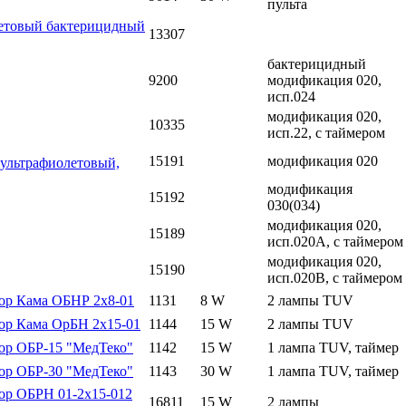
пульта
летовый бактерицидный
13307
бактерицидный
9200
модификация 020,
исп.024
модификация 020,
10335
исп.22, с таймером
15191
модификация 020
льтрафиолетовый,
модификация
15192
030(034)
модификация 020,
15189
исп.020А, с таймером
модификация 020,
15190
исп.020В, с таймером
ор Кама ОБНР 2х8-01
1131
8 W
2 лампы TUV
ор Кама ОрБН 2х15-01
1144
15 W
2 лампы TUV
ор ОБР-15 "МедТеко"
1142
15 W
1 лампа TUV, таймер
ор ОБР-30 "МедТеко"
1143
30 W
1 лампа TUV, таймер
ор ОБРН 01-2х15-012
16811
15 W
2 лампы