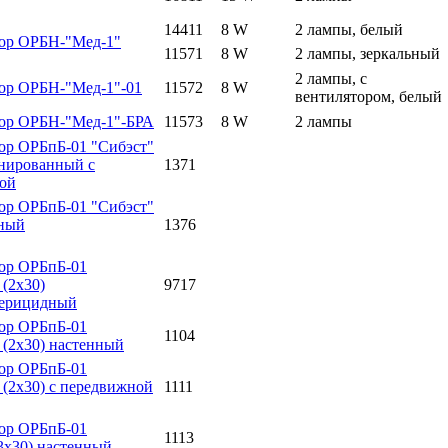
14411
8 W
2 лампы, белый
тор ОРБН-"Мед-1"
11571
8 W
2 лампы, зеркальный
2 лампы, с
тор ОРБН-"Мед-1"-01
11572
8 W
вентилятором, белый
тор ОРБН-"Мед-1"-БРА
11573
8 W
2 лампы
ор ОРБпБ-01 "Сибэст"
инированный с
1371
ой
ор ОРБпБ-01 "Сибэст"
нный
1376
тор ОРБпБ-01
(2х30)
9717
терицидный
тор ОРБпБ-01
1104
 (2х30) настенный
тор ОРБпБ-01
 (2х30) с передвижной
1111
тор ОРБпБ-01
1113
3х30) настенный