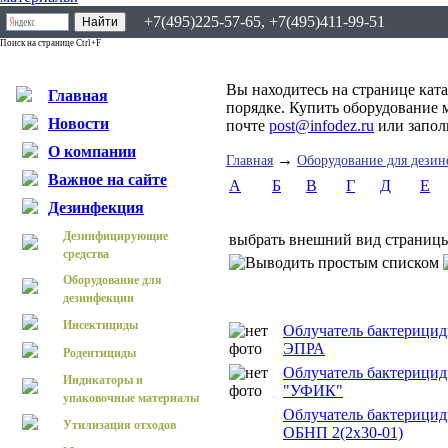
+7(495)225-57-65, +7(495)411-99-51
Поиск на странице Ctrl+F
Вы находитесь на странице кат
Главная
порядке. Купить оборудование 
Новости
почте
post@infodez.ru
или запо
О компании
→
Главная
Оборудование для дези
Важное на сайте
А
Б
В
Г
Д
Е
Дезинфекция
Дезинфицирующие
выбрать внешний вид страниц
средства
Оборудование для
дезинфекции
Инсектициды
Облучатель бактерицид
ЭПРА
Родентициды
Облучатель бактериц
Индикаторы и
"УФИК"
упаковочные материалы
Облучатель бактерици
Утилизация отходов
ОБНП 2(2х30-01)