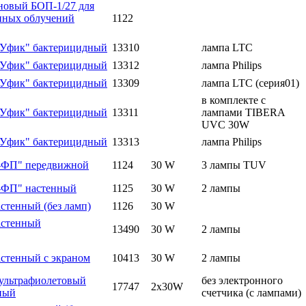
новый БОП-1/27 для
нных облучений
1122
"Уфик" бактерицидный
13310
лампа LTC
"Уфик" бактерицидный
13312
лампа Philips
"Уфик" бактерицидный
13309
лампа LTC (серия01)
в комплекте с
"Уфик" бактерицидный
13311
лампами TIBERA
UVC 30W
"Уфик" бактерицидный
13313
лампа Philips
-ФП" передвижной
1124
30 W
3 лампы TUV
-ФП" настенный
1125
30 W
2 лампы
стенный (без ламп)
1126
30 W
астенный
13490
30 W
2 лампы
стенный с экраном
10413
30 W
2 лампы
 ультрафиолетовый
без электронного
17747
2х30W
ный
счетчика (с лампами)