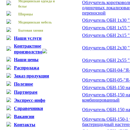
Медицинская одежда и
Облучатель коротковол
белье
одиночных локализова
переносной
Шприцы
Облучатель ОБН 1х30 
Медицинская мебель
Облучатель ОБН 1х55 
Бытовая химия
Облучатель ОБН 2х15 
Наши услуги
Контрактное
Облучатель ОБН 2х30 
производство
Наши цены
Облучатель ОБН 2х55 
Распродажа
Облучатель ОБН-04-"Я
Заказ продукции
Облучатель ОБН-05-"Я
Полезное
Облучатель ОБН-150 на
Партнерам
Облучатель ОБН-150 н
комбинированный
Экспресс-инфо
Справочники
Облучатель ОБН-150 на
Вакансии
Облучатель ОБН-150-1
бактерицидный настен
Контакты