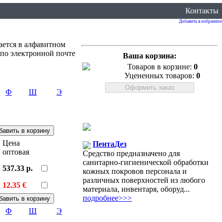
Контакты
Добавить в избранное
ается в алфавитном
 по электронной почте
Ваша корзина:
Товаров в корзине:
0
Уцененных товаров:
0
Ф
Ш
Э
Цена
ПентаДез
оптовая
Средство предназначено для
санитарно-гигиенической обработки
537.33 р.
кожных покровов персонала и
различных поверхностей из любого
12.35 €
материала, инвентаря, оборуд...
подробнее>>>
Ф
Ш
Э