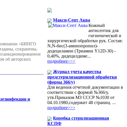
Макси-Септ Аква
Кожный
антисептик для
гигиенической и
хирургической обработки рук. Состав:
 компании «БИНГО
N,N-бис(3-аминопропил)-
изданы, сохранены,
додециламин (Триамин Y12D-30) -
несанкционированное
0,40%, дидецилдиме...
ов об авторских
подробнее>>>
Журнал учета качества
предстерилизационной обработки
(форма 366/у)
Для ведения отчетной документации в
соответствии с формой №366/у,
утв.Приказом МЗ СССР №1030 от
 дезинфекции и
04.10.1980,содержит 48 страниц. ...
подробнее>>>
Коробка стерилизационная
КСПФ