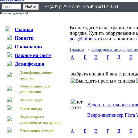
+7(495)225-57-65, +7(495)411-99-51
Поиск на странице Ctrl+F
Вы находитесь на странице кат
Главная
порядке. Купить оборудование 
Новости
post@infodez.ru
или заполнив
ф
О компании
→
Главная
Оборудование для дези
Важное на сайте
А
Б
В
Г
Д
Е
Дезинфекция
Дезинфицирующие
выбрать внешний вид страниц
средства
Оборудование для
дезинфекции
Инсектициды
Ведро пластиковое с к
Родентициды
Ведро-диспенсер Flora
Индикаторы и
упаковочные материалы
А
Б
В
Г
Д
Е
Утилизация отходов