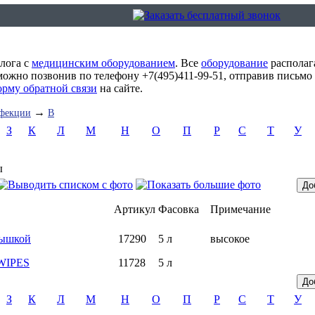
алога с
медицинским оборудованием
. Все
оборудование
располаг
можно позвонив по телефону +7(495)411-99-51, отправив письмо
орму обратной связи
на сайте.
→
нфекции
В
З
К
Л
М
Н
О
П
Р
С
Т
У
ы
Артикул
Фасовка
Примечание
рышкой
17290
5 л
высокое
 WIPES
11728
5 л
З
К
Л
М
Н
О
П
Р
С
Т
У