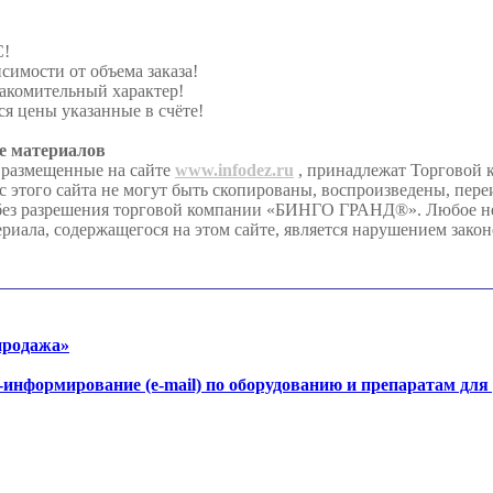
С!
симости от объема заказа!
акомительный характер!
я цены указанные в счёте!
е материалов
 размещенные на сайте
www.infodez.ru
, принадлежат Торговой
этого сайта не могут быть скопированы, воспроизведены, пере
 без разрешения торговой компании «БИНГО ГРАНД®». Любое 
риала, содержащегося на этом сайте, является нарушением закон
продажа»
-информирование (e-mail) по оборудованию и препаратам для