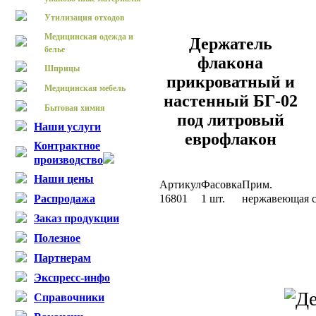
Утилизация отходов
Медицинская одежда и
Держатель
белье
флакона
Шприцы
прикроватный и
Медицинская мебель
настенный БГ-02
Бытовая химия
под литровый
Наши услуги
еврофлакон
Контрактное
производство
Наши цены
Артикул
Фасовка
Прим.
Распродажа
16801
1 шт.
нержавеющая с
Заказ продукции
Полезное
Партнерам
Экспресс-инфо
Справочники