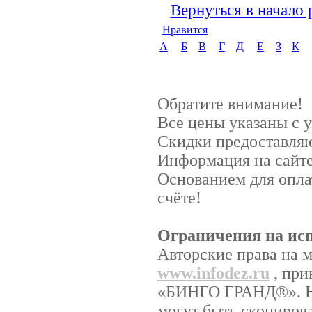
Вернуться в начало 
Нравится
А
Б
В
Г
Д
Е
З
К
Обратите внимание!
Все цены указаны с 
Скидки предоставляют
Информация на сайте
Основанием для опла
счёте!
Ограничения на исп
Авторские права на 
www.infodez.ru
, при
«БИНГО ГРАНД®». Ни
могут быть скопиров