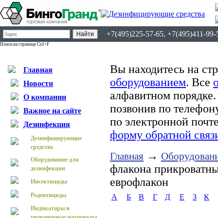
+7(495)225-57-65, +7(495)411-99-
Поиск на странице Ctrl+F
Вы находитесь на ст
Главная
оборудованием
. Все
Новости
алфавитном порядке.
О компании
позвонив по телефону
Важное на сайте
по электронной почт
Дезинфекция
форму обратной связ
Дезинфицирующие
средства
→
Главная
Оборудовани
Оборудование для
флакона прикроватны
дезинфекции
еврофлакон
Инсектициды
Родентициды
А
Б
В
Г
Д
Е
З
К
Индикаторы и
упаковочные материалы