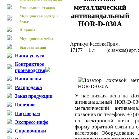
металлический
Утилизация отходов
антивандальный
Медицинская одежда и
белье
HOR-D-030A
Шприцы
Медицинская мебель
Артикул
Фасовка
Прим.
Бытовая химия
17177
1 л
(с замком) арт
Наши услуги
Контрактное
производство
Наши цены
Распродажа
У нас низкая цена на Доз
Заказ продукции
антивандальный HOR-D-03
Полезное
металлический антиван
Партнерам
позвонив по телефону +7(4
по электронной почте po
Экспресс-инфо
форму обратной связи на с
Справочники
категории Оборудование