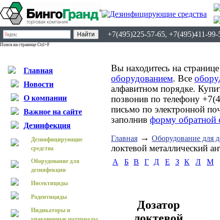
+7(495)225-57-65, +7(495)411-99-
Поиск на странице Ctrl+F
Вы находитесь на странице
Главная
оборудованием
. Все
обору
Новости
алфавитном порядке. Купи
О компании
позвонив по телефону +7(4
письмо по электронной по
Важное на сайте
заполнив
форму обратной 
Дезинфекция
→
Главная
Оборудование для 
Дезинфицирующие
локтевой металлический 
средства
Оборудование для
А
Б
В
Г
Д
Е
З
К
Л
М
дезинфекции
Инсектициды
Родентициды
Дозатор
Индикаторы и
локтевой
упаковочные материалы