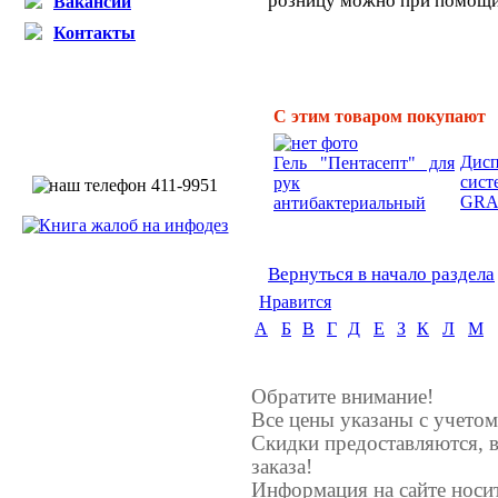
розницу можно при помощи 
Вакансии
Контакты
С этим товаром покупают
Дисп
Гель "Пентасепт" для
сист
рук
GRAN
антибактериальный
Вернуться в начало раздела
Нравится
А
Б
В
Г
Д
Е
З
К
Л
М
Обратите внимание!
Все цены указаны с учето
Скидки предоставляются, в
заказа!
Информация на сайте носи