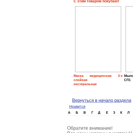
С этим товаром покупают
Маска медицинская 3-х
Мыл
слойная
СП1
нестерильная
Вернуться в начало раздела
Нравится
А
Б
В
Г
Д
Е
З
К
Л
Обратите внимание!