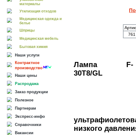
материалы
По
Утилизация отходов
Медицинская одежда и
белье
Артик
Шприцы
76
Медицинская мебель
Бытовая химия
Наши услуги
Контрактное
Лампа F-
производство
30T8/GL
Наши цены
Распродажа
Заказ продукции
Полезное
Партнерам
Экспресс-инфо
ультрафиолет
Справочники
низкого давлени
Вакансии