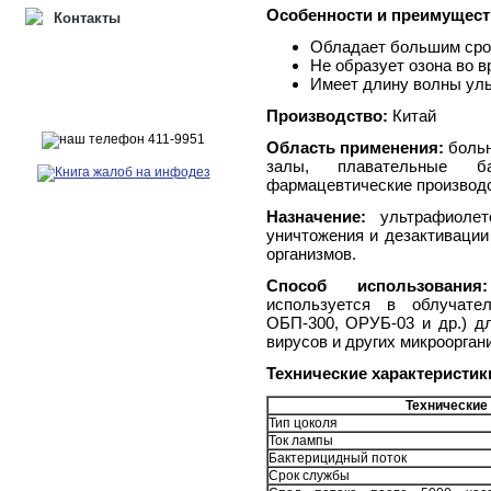
Особенности и преимущест
Контакты
Обладает большим срок
Не образует озона во в
Имеет длину волны уль
Производство:
Китай
Область применения:
больн
залы, плавательные ба
фармацевтические производс
Назначение:
ультрафиолет
уничтожения и дезактивации
организмов.
Способ использования:
используется в облучате
ОБП-300, ОРУБ-03 и др.) дл
вирусов и других микроорган
Технические характеристик
Технические
Тип цоколя
Ток лампы
Бактерицидный поток
Срок службы