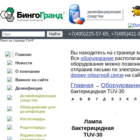
+7(495)225-57-65, +7(495)411-
Поиск на странице Ctrl+F
Вы находитесь на странице к
Главная
Все
оборудование
располагае
Новости
оборудование можно позвонив
отправив письмо по электро
О компании
форму обратной связи
на сай
Важное на сайте
Главная
Оборудовани
→
Дезинфекция
бактерицидная TUV-30
Дезинфицирующие
А
Б
В
Г
Д
Е
З
К
Л
средства
Оборудование для
дезинфекции
Инсектициды
Лампа
бактерицидная
Родентициды
TUV-30
Индикаторы и
упаковочные