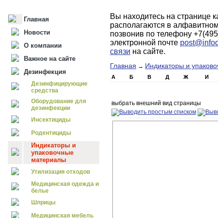
Вы находитесь на странице к
Главная
располагаются в алфавитном
Новости
позвонив по телефону +7(495
электронной почте
post@infod
О компании
связи
на сайте.
Важное на сайте
Главная
Индикаторы и упаков
→
Дезинфекция
А
Б
В
Д
Ж
И
Дезинфицирующие
средства
Оборудование для
выбрать внешний вид страницы
дезинфекции
Инсектициды
Родентициды
Индикаторы и
упаковочные
материалы
Утилизация отходов
Медицинская одежда и
белье
Шприцы
Медицинская мебель