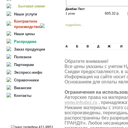
Бытовая химия
Диабак-Тест
605.32 р.
1 упак
Наши услуги
Контрактное
подробнее...
производство
Наши цены
Распродажа
А
Б
В
Д
Ж
И
Заказ продукции
Полезное
Обратите внимание!
Партнерам
Все цены указаны с учетом Н
Скидки предоставляются, в з
Экспресс-инфо
Информация на сайте носит 
Справочники
Основанием для оплаты явля
Вакансии
Ограничения на использов
Контакты
Авторские права на материа
www.infodez.ru
, принадлежа
Никакие материалы с этого с
воспроизведены, переизданы
распространены без разреш
ГРАНД®». Любое несанкцион