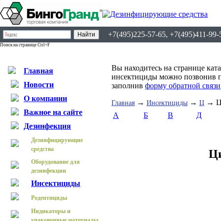
+7(495)225-57-65, +7(495)411-99-
Поиск на странице Ctrl+F
Вы находитесь на странице кат
Главная
инсектициды можно позвонив по
Новости
заполнив
форму обратной связи
О компании
→
→
→ Ц
Главная
Инсектициды
Ц
Важное на сайте
А
Б
В
Д
Дезинфекция
Дезинфицирующие
средства
Ц
Оборудование для
дезинфекции
Инсектициды
Родентициды
Индикаторы и
упаковочные материалы