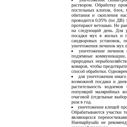
раствором. Обработку про
постельных клопов, блох,
обитания и скопления на
проводится 0,05% (по ДВ) 
протирают ветошью. Не ран
на следующий день. Для 
посадки мух в жилых и п
сандворовых установок, 
уничтожения личинок мух об
уничтожение личинок к
подземные коммуникации,
природных нерыбохозяйств
комаров, чтобы предотврат
способ обработки. Одновре
для уничтожения имаго
возможной посдаки и дневк
растительность водоемов
популяций малярийных ко
очаговой (отдельные выбор
раза в год.
уничтожение клещей про
Обрабатываются участки те
являющихся переносчиками
Haemaphysalis не рекомен