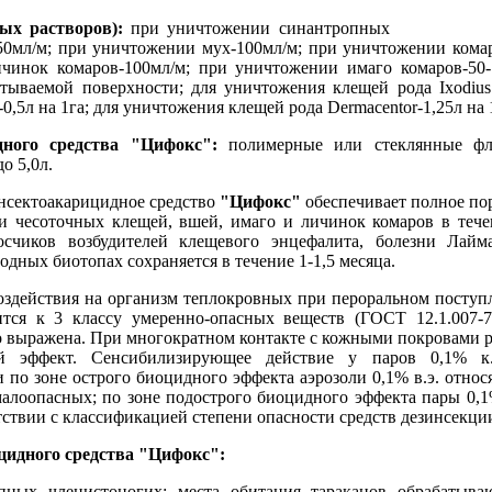
ых растворов):
при уничтожении синантропных
50мл/м; при уничтожении мух-100мл/м; при уничтожении кома
чинок комаров-100мл/м; при уничтожении имаго комаров-50-
тываемой поверхности; для уничтожения клещей рода Ixodius
-0,5л на 1га; для уничтожения клещей рода Dermacentor-1,25л на 1
дного средства
"Цифокс"
:
полимерные или стеклянные фл
о 5,0л.
нсектоакарицидное средство
"Цифокс"
обеспечивает полное пор
и чесоточных клещей, вшей, имаго и личинок комаров в тече
счиков возбудителей клещевого энцефалита, болезни Лайма
одных биотопах сохраняется в течение 1-1,5 месяца.
оздействия на организм теплокровных при пероральном поступ
тся к 3 классу умеренно-опасных веществ (ГОСТ 12.1.007-7
о выражена. При многократном контакте с кожными покровами ра
й эффект. Сенсибилизирующее действие у паров 0,1% к.
по зоне острого биоцидного эффекта аэрозоли 0,1% в.э. относя
малоопасных; по зоне подострого биоцидного эффекта пары 0,1%
ствии с классификацией степени опасности средств дезинсекци
цидного средства
"Цифокс"
:
пных членистоногих: места обитания тараканов обрабатыв