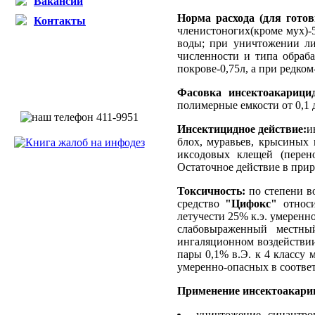
Вакансии
Норма расхода (для готов
Контакты
членистоногих(кроме мух)-
воды; при уничтожении ли
численности и типа обраба
покрове-0,75л, а при редком
Фасовка инсектоакарици
полимерные емкости от 0,1 д
Инсектицидное действие:
и
блох, муравьев, крысиных 
иксодовых клещей (перено
Остаточное действие в прир
Токсичность:
по степени в
средство
"Цифокс"
относи
летучести 25% к.э. умеренн
слабовыраженный местны
ингаляционном воздействии 
пары 0,1% в.Э. к 4 классу 
умеренно-опасных в соответ
Применение инсектоакари
уничтожение синантро