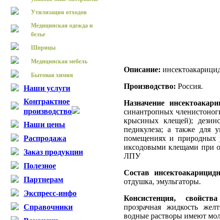
Утилизация отходов
Медицинская одежда и
белье
Шприцы
Медицинская мебель
Описание:
инсектоакарицид
Бытовая химия
Производство:
Россия.
Наши услуги
Контрактное
Назначение инсектоакар
производство
синантропных членистоногих
крысиных клещей); дези
Наши цены
педикулеза; а также для
помещениях и природных у
Распродажа
иксодовыми клещами при о
Заказ продукции
ЛПУ
Полезное
Состав инсектоакарицид
Партнерам
отдушка, эмульгаторы.
Экспресс-инфо
Консистенция, свойств
прозрачная жидкость жел
Справочники
водные растворы имеют мол