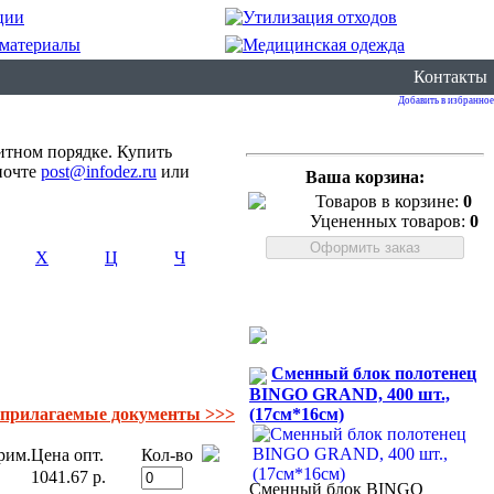
Контакты
Добавить в избранное
итном порядке. Купить
почте
post@infodez.ru
или
Ваша корзина:
Товаров в корзине:
0
Уцененных товаров:
0
Х
Ц
Ч
Сменный блок полотенец
BINGO GRAND, 400 шт.,
(17см*16см)
 прилагаемые документы >>>
рим.
Цена опт.
Кол-во
1041.67 р.
Сменный блок BINGO