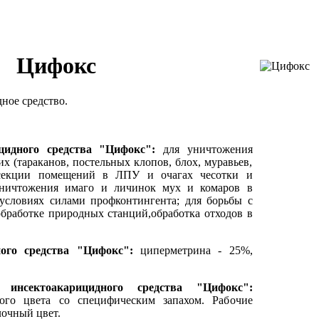
Цифокс
ное средство.
ицидного средства
"Цифокс"
:
для уничтожения
 (тараканов, постельных клопов, блох, муравьев,
нсекции помещений в ЛПУ и очагах чесотки и
 уничтожения имаго и личинок мух и комаров в
словиях силами профконтингента; для борьбы с
бработке природных станций,обработка отходов в
ного средства
"Цифокс"
:
циперметрина - 25%,
а инсектоакарицидного средства
"Цифокс"
:
того цвета со специфическим запахом. Рабочие
очный цвет.