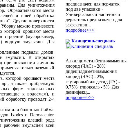
предназначен для перчаток
араканы. Для уничтожения
под две упаковки -
ор. Обрабатываются места
Универсальный настенный
клещей и вшей обработка
держатель предназначен для
инка". Другие поверхности
эффективн...
 Уборку можно произвести
подробнее>>>
ю которой орошают места
 строений (мусорокамер,
Клиндезин-специаль
В) водную эмульсию. Для
топленные подвалы домов,
ой эмульсии. В открытых
Алкилдиметилбензиламмония
од при появлении личинок
хлорид (ЧАС) - 28%,
,применяя только наземный
дидецилдиметиламмония
дуется.
хлорид (ЧАС) - 2%,
а, которой орошают места
глутаровый альдегид (ГА) -
 др.; а также прибрежную
0,75%, глиоксаль - 5% .Для
альных форм эндофильных
дезинфекц...
легающие к водоемам), и
подробнее>>>
ий обработку проводят 2-4
литом или болезнью Лайма.
ов Ixodes и Dermacentor,
уничтожения клещей рода
я рабочей эмульсией всей