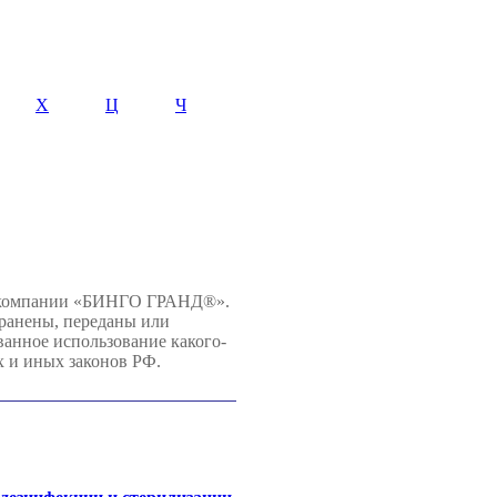
Х
Ц
Ч
й компании «БИНГО ГРАНД®».
хранены, переданы или
нное использование какого-
х и иных законов РФ.