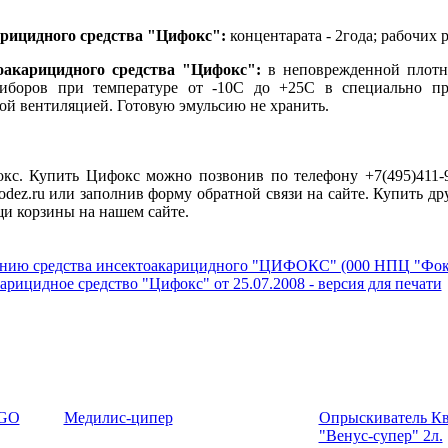
рицидного средства
"Цифокс"
:
концентарата - 2года; рабочих р
оакарицидного средства
"Цифокс"
:
в неповрежденной плотно
риборов при температуре от -10С до +25С в специально пр
ой вентиляцией. Готовую эмульсию не хранить.
кс. Купить Цифокс можно позвонив по телефону +7(495)411-9
odez.ru или заполнив форму обратной связи на сайте. Купить 
и корзины на нашем сайте.
нию средства инсектоакарицидного "ЦИФОКС" (000 НПЦ "Фокс 
арицидное средство "Цифокс" от 25.07.2008 - версия для печати
NGO
Медилис-ципер
Опрыскиватель Кв
"Венус-супер" 2л.