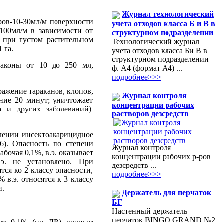
Журнал технологический
ров-10-30мл/м поверхности
учета отходов класса Б и В в
100мл/м в зависимости от
структурном подразделении
 при густом растительном
Технологический журнал
 га.
учета отходов класса Би В в
структурном подразделении
аконы от 10 до 250 мл,
ф. А4 (формат А4) ...
подробнее>>>
ажение тараканов, клопов,
Журнал контроля
ние 20 минут; уничтожает
концентрации рабочих
 и других заболеваний).
растворов дезсредств
лении инсектоакарицидное
6). Опасность по степени
Журнал контроля
бочая 0,1%, в.э. оказывает
концентрации рабочих р-ров
э. не установлено. При
дезсредств ...
тся ко 2 классу опасности,
подробнее>>>
 в.э. относятся к 3 классу
и.
Держатель для перчаток
БГ
Настенный держатель
перчаток BINGO GRAND №2
ают 0,1% (по ДВ) водным