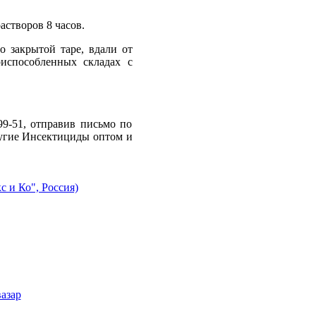
астворов 8 часов.
 закрытой таре, вдали от
испособленных складах с
9-51, отправив письмо по
другие Инсектициды оптом и
и Ко", Россия)
азар