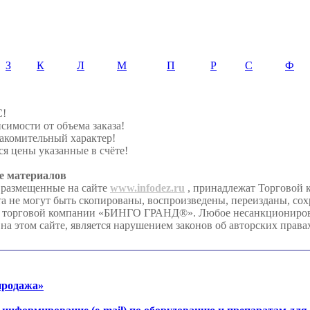
З
К
Л
М
П
Р
С
Ф
С!
симости от объема заказа!
акомительный характер!
я цены указанные в счёте!
е материалов
 размещенные на сайте
www.infodez.ru
, принадлежат Торгово
та не могут быть скопированы, воспроизведены, переизданы, со
я торговой компании «БИНГО ГРАНД®». Любое несанкционирова
на этом сайте, является нарушением законов об авторских права
продажа»