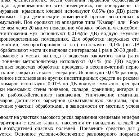
водят одновременно во всех помещениях, где обнаружены т
 муравьев, крысиных клещей используют 0,05% (по ДВ) раств
секомых. При дезинсекции помещений против чесоточных 
эмульсией. Пол орошают из аппаратов типа "Квазар" или "Рос
ее чем через 20 минут помещение убирают обычным способом.
уничтожения мух используют 0,01%(по ДВ) водную эмульси
роизводственных помещениях. Для обработки наружных стен
помойниц, мусоросборников и т.п.) используют 0,1% (по Д
рабатывают места их выплода с интервалом 1 раз в 20-30 дней.
омаров: в местах выплода в водоемах закрытого типа (зап
 тоннели метрополитена) используют 0,01% (по ДВ) водн
енных водоемах обработки проводять в весенне-летний пери
ить или сократить вылет генерации. Используют 0,01% раствор
менное использование других инсектицидных средств не рекомен
 комаров используют 0,01% по ДВ водную эмульсию препарат
и насекомых: стены подвалов, складов, хранилищ, ангаров и
 не рыбохозяйственного назначения. Уничтожение имагин
маров достигается барьерной (охватывающую кварталы, при
очные участки) обработками, в зависимости от местных услов
водят на участках высокого риска заражения клещевым энцефа
рритории с целью защиты населения от нападения клещей род
 возбудителей опасных болезней. Применять средство для 
дуется. Основное условие-обеспечение равномерного покрыти