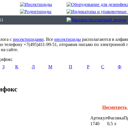
51
алога с
инсектицидами
. Все
инсектициды
располагаются в алфав
 телефону +7(495)411-99-51, отправив письмо по электронной 
на сайте.
ифокс
З
К
Л
М
П
Р
С
Ф
ифокс
Посмотреть
Артикул
Фасовка
П
1740
0,5 л