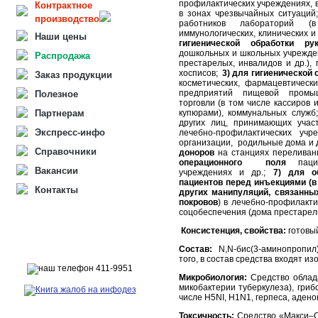
профилактических учреждениях, 
Контрактное
в зонах чрезвычайных ситуаций
производство
работников лабораторий (в
иммунологических, клинических и 
Наши цены
гигиенической обработки ру
дошкольных и школьных учрежде
Распродажа
престарелых, инвалидов и др.),
хосписов;
3)
для гигиенической 
Заказ продукции
косметических, фармацевтическ
предприятий пищевой промыш
Полезное
торговли (в том числе кассиров
Партнерам
купюрами), коммунальных слу
других лиц, принимающих учас
Экспресс-инфо
лечебно-профилактических учр
организации, родильные дома и д
Справочники
доноров
на станциях переливани
операционного поля
пацие
Вакансии
учреждениях и др.;
7)
для о
пациентов
перед инъекциями (в
Контакты
других манипуляций, связанны
покровов
) в лечебно-профилакт
соцобеспечения (дома престарелы
Консистенция, свойства:
готовы
Состав:
N,N-бис(3-аминопропил
того, в состав средства входят и
Микробиология:
Средство облад
микобактерии туберкулеза), гриб
числе Н5NI, Н1N1, герпеса, аденов
Токсичность:
Средство «Макси–Се