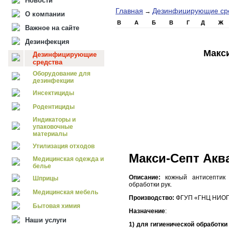
Новости
Главная
Дезинфицирующие ср
→
О компании
B
А
Б
В
Г
Д
Ж
Важное на сайте
Дезинфекция
Макс
Дезинфицирующие
средства
Оборудование для
дезинфекции
Инсектициды
Родентициды
Индикаторы и
упаковочные
материалы
Утилизация отходов
Макси-Септ Акв
Медицинская одежда и
белье
Описание:
кожный антисептик 
Шприцы
обработки рук.
Медицинская мебель
Производство:
ФГУП «ГНЦ НИОПИ
Бытовая химия
Назначение
:
Наши услуги
1) для гигиенической обработки