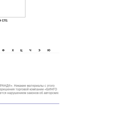
й СП1
Ф
Х
Ц
Ч
Э
Ю
РАНД®». Никакие материалы с этого
разрешения торговой компании «БИНГО
ется нарушением законов об авторских