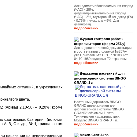
Алкилдиметилбензиламмония хлорид
(ЧАС) - 28%,
дидецилдиметиламмония хлорид
(ЧАС) - 2%, глутаровый альдегид (ГА)
- 0,75%, глиоксаль --5%. Для
дезинфекц...
подробнее>>>
Журнал контроля работы
стерилизаторов (форма 257/у)
Для ведения отчетной документации
в соответствии с формой №257/у,
утв.Приказом МЗ СССР №1030 от
04.10.1980,содержит 72 страницы. ...
подробнее>>>
Держатель настенный для
диспенсерной системы BINGO
GRAND, 1 л
вычайных ситуаций, в учреждениях
о-желтого цвета.
Настенный держатель BINGO
GRAND предназначен для
 (Арквад 2.10-50) – 0,20%; кроме
диспенсерной системы "BINGO
GRAND" объемом 1 литр.
Технические характеристики:
положительных бактерий (включая
Модель: BINGO GRAND Ти...
А, В, С и др., ВИЧ, гриппа, в том
подробнее>>>
Макси-Септ Аква
при нанесении на неповрежденную