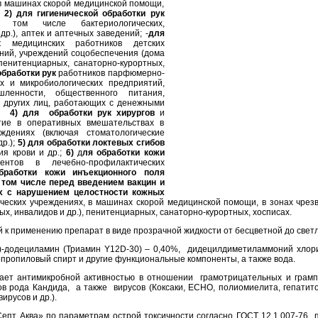
в машинах скорой медицинской помощи,
;
2) для гигиенической обработки рук
 том числе бактериологических,
др.), аптек и аптечных заведений; -
для
к
медицинских работников детских
ний, учреждений соцобеспечения (дома
 пенитенциарных, санаторно-курортных,
обработки рук
работников парфюмерно-
их и микробиологических предприятий,
ленности, общественного питания,
 и других лиц, работающих с денежными
жб;
4)
для обработки рук хирургов
и
тие в оперативных вмешательствах в
еждениях (включая стоматологические
р.);
5)
для обработки локтевых сгибов
я крови и др.;
6)
д
ля обработки кожи
нтов в лечебно-профилактических
бработки кожи инъекционного поля
 том числе перед введением вакцин и
х с нарушением целостности кожных
ических учреждениях, в машинах скорой медицинской помощи, в зонах чрез
х, инвалидов и др.), пенитенциарных, санаторно-курортных, хосписах.
й к применению препарат в виде прозрачной жидкости от бесцветной до светл
)-додециламин (Триамин Y12D-30) – 0,40%, дидецилдиметиламмоний хлорид
зопропиловый спирт и другие функциональные компоненты, а также вода.
ает антимикробной активностью в отношении грамотрицательных и грам
ов рода Кандида, а также вирусов (Коксаки, ЕСНО, полиомиелита, гепатитов 
ирусов и др.).
пт Аква» по параметрам острой токсичности согласно ГОСТ 12.1.007-76 