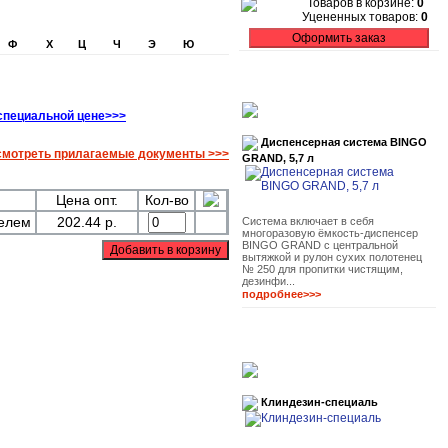
Товаров в корзине:
0
Уцененных товаров:
0
Ф
Х
Ц
Ч
Э
Ю
 специальной цене>>>
Диспенсерная система BINGO
мотреть прилагаемые документы >>>
GRAND, 5,7 л
Цена опт.
Кол-во
телем
202.44 р.
Система включает в себя
многоразовую ёмкость-диспенсер
BINGO GRAND с центральной
вытяжкой и рулон сухих полотенец
№ 250 для пропитки чистящим,
дезинфи...
подробнее>>>
Клиндезин-специаль