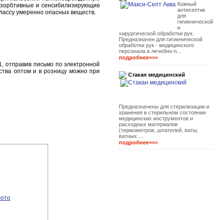
Кожный
резорбтивные и сенсибилизирующие
антисептик
классу умеренно опасных веществ.
для
гигиенической
и
хирургической обработки рук.
Предназначен для гигиенической
обработки рук - медицинского
персонала в лечебно-п...
подробнее>>>
1, отправив письмо по электронной
ства оптом и в розницу можно при
Стакан медицинский
Предназначены для стерилизации и
хранения в стерильном состоянии
медицинских инструментов и
расходных материалов
(термометров, шпателей, ваты,
ватных ...
подробнее>>>