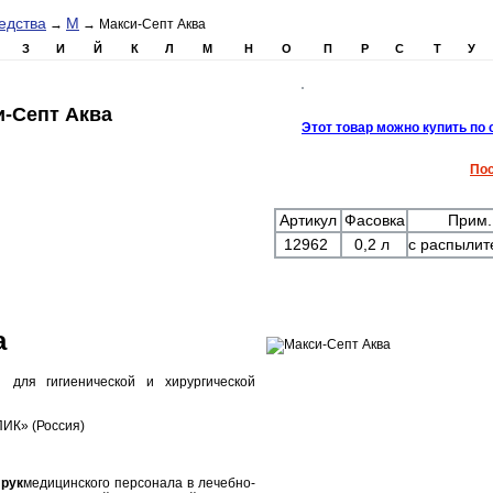
едства
М
→
→ Макси-Септ Аква
З
И
Й
К
Л
М
Н
О
П
Р
С
Т
У
и-Септ Аква
Этот товар можно купить по
Пос
Артикул
Фасовка
Прим.
12962
0,2 л
с распыли
а
для гигиенической и хирургической
К» (Россия)
 рук
медицинского персонала в лечебно-