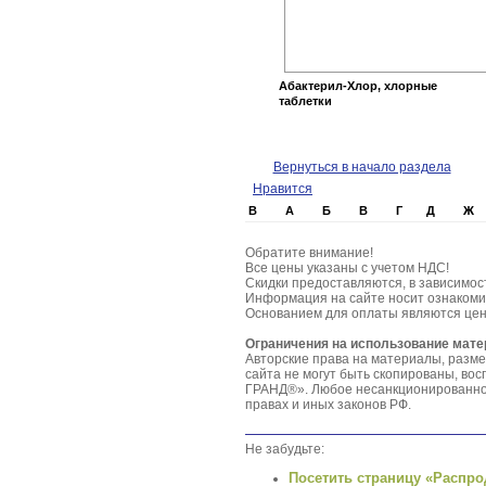
Абактерил-Хлор, хлорные
таблетки
Вернуться в начало раздела
Нравится
B
А
Б
В
Г
Д
Ж
Обратите внимание!
Все цены указаны с учетом НДС!
Скидки предоставляются, в зависимос
Информация на сайте носит ознакоми
Основанием для оплаты являются цен
Ограничения на использование мат
Авторские права на материалы, разм
сайта не могут быть скопированы, в
ГРАНД®». Любое несанкционированное
правах и иных законов РФ.
Не забудьте:
Посетить страницу «Распро