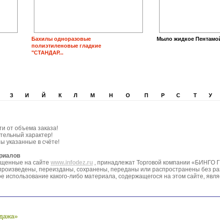
Бахилы одноразовые
Мыло жидкое Пентамо
полиэтиленовые гладкие
"СТАНДАР...
З
И
Й
К
Л
М
Н
О
П
Р
С
Т
У
ти от объема заказа!
тельный характер!
ы указанные в счёте!
ериалов
ещенные на сайте
www.infodez.ru
, принадлежат Торговой компании «БИНГО Г
оспроизведены, переизданы, сохранены, переданы или распространены без 
 использование какого-либо материала, содержащегося на этом сайте, явля
дажа»