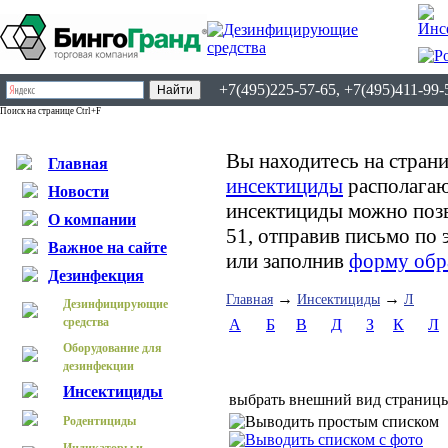
+7(495)225-57-65, +7(495)411-99-
Поиск на странице Ctrl+F
Вы находитесь на страни
Главная
инсектициды
располагаю
Новости
инсектициды можно позв
О компании
51, отправив письмо по
Важное на сайте
или заполнив
форму обр
Дезинфекция
→
→
Главная
Инсектициды
Л
Дезинфицирующие
средства
А
Б
В
Д
З
К
Л
Оборудование для
дезинфекции
Инсектициды
выбрать внешний вид страниц
Родентициды