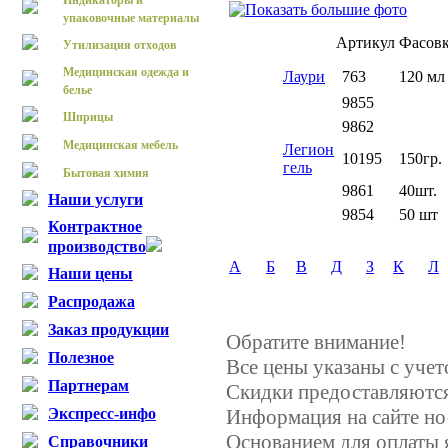
Индикаторы и
упаковочные материалы
Артикул
Фасов
Утилизация отходов
Медицинская одежда и
Лаури
763
120 мл
белье
9855
Шприцы
9862
Медицинская мебель
Легион
10195
150гр.
гель
Бытовая химия
9861
40шт.
Наши услуги
9854
50 шт
Контрактное
производство
А
Б
В
Д
З
К
Л
Наши цены
Распродажа
Заказ продукции
Обратите внимание!
Полезное
Все цены указаны с уче
Партнерам
Скидки предоставляются,
Экспресс-инфо
Информация на сайте но
Основанием для оплаты 
Справочники