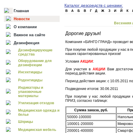
Каталог дезсредств с ценами:
Главная
B
А
Б
В
Г
Д
Ж
З
И
Й
К
Новости
Весенняя 
О компании
Дорогие друзья!
Важное на сайте
Компания «БИНГО ГРАНД» проводит 
Дезинфекция
При покупке любой продукции у нас в п
Дезинфицирующие
наших гарантированных призов!
средства
Оборудование для
Условия
АКЦИИ
:
дезинфекции
Для участия в
АКЦИИ
Вам достаточн
Инсектициды
период действия акции.
Родентициды
Период действия акции: с 10.05.2011 п
Индикаторы и
Подведение итогов: 30.06.2011
упаковочные
материалы
При покупке у нас любой продукции 
ПРИЗ, согласно таблице:
Утилизация отходов
Сумма заказа, руб.
Пр
Медицинская одежда и
белье
50000-100000
Напольн
Шприцы
100001-200000
Микрово
Медицинская мебель
200001-400000
Смартф