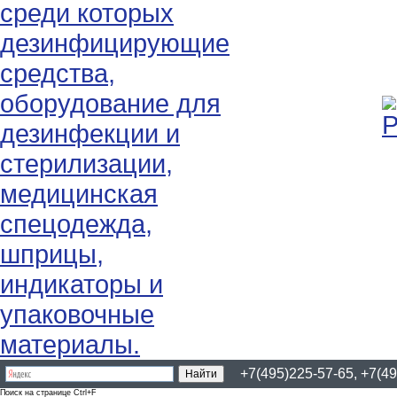
+7(495)225-57-65, +7(49
Поиск на странице Ctrl+F