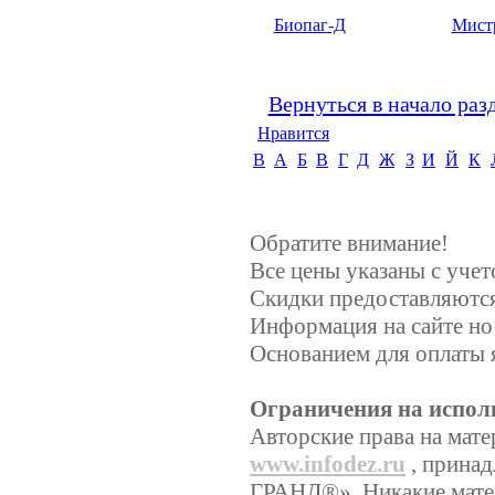
Биопаг-Д
Мист
Вернуться в начало раз
Нравится
B
А
Б
В
Г
Д
Ж
З
И
Й
К
Обратите внимание!
Все цены указаны с уче
Скидки предоставляются,
Информация на сайте но
Основанием для оплаты 
Ограничения на испол
Авторские права на мате
www.infodez.ru
, прина
ГРАНД®». Никакие матер