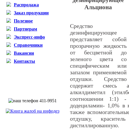
дезинфицирующее
Распродажа
Альциона
Заказ продукции
Полезное
Средство
Партнерам
дезинфицирующее
Экспресс-инфо
представляет собой
Справочники
прозрачную жидкость
от бесцветной до
Вакансии
зеленого цвета со
Контакты
специфическим или
запахом применяемой
отдушки. Средство
содержит смесь
алкилдиметил
(
этилб
соотношении
1:1) -
додециламин
- 1,0% в 
также вспомогательны
отдушку, красител
дистиллированную.