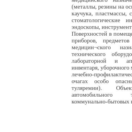
(металлы, резины на ос
каучука, пластмассы, 
стоматологические и
эндоскопы, инструмент
Поверхностей в помеще
приборов, предмето
медицин¬ского
назнач
технического обору
лабораторной и апт
инвентаря, уборочного 
лечебно-профилакти
очагах особо опасн
туляремии).
Объект
автомобильного т
коммунально-бытовых