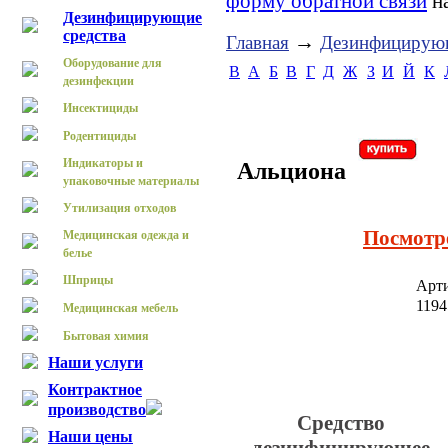
форму обратной связи
на
Дезинфицирующие
средства
→
Главная
Дезинфицирующ
Оборудование для
B
А
Б
В
Г
Д
Ж
З
И
Й
К
дезинфекции
Инсектициды
Родентициды
Индикаторы и
Альциона
упаковочные материалы
Утилизация отходов
Посмотр
Медицинская одежда и
белье
Шприцы
Арт
119
Медицинская мебель
Бытовая химия
Наши услуги
Контрактное
производство
Средство
Наши цены