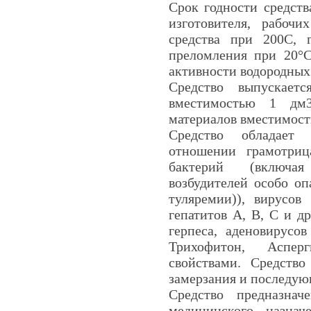
Срок годности средств
изготовителя, рабочи
средства при 200С, г
преломления при 20
°
активности водородны
Средство выпускает
вместимостью 1 дм
материалов вместимост
Средство обладае
отношении грамотриц
бактерий (включая
возбудителей особо о
туляремии)), вирусов 
гепатитов А, В, С и др
герпеса, аденовирусо
Трихофитон,
Асперг
свойствами.
Средство 
замерзания и последую
Средство предназнач
медицинского назнач