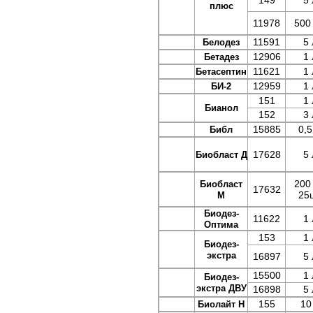
149
5 
плюс
11978
500
11591
5 
Белодез
12906
1 
Бетадез
11621
1 
Бетасептин
12959
1 
БИ-2
151
1 
Бианол
152
3 
15885
0,5
Библ
17628
5 
Биобласт Д
200 
Биобласт
17632
25ш
М
Биодез-
11622
1 
Оптима
153
1 
Биодез-
экстра
16897
5 
15500
1 
Биодез-
экстра ДВУ
16898
5 
155
10
Биолайт Н