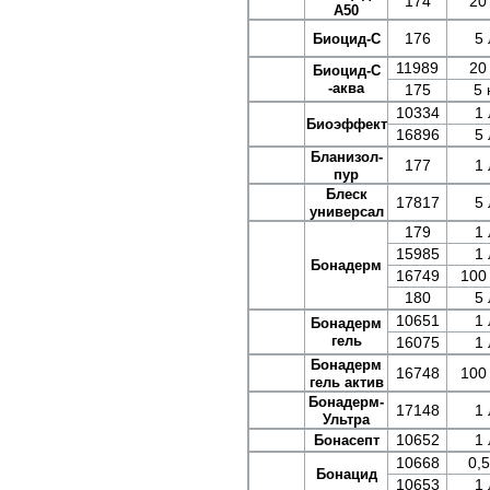
174
20 
А50
176
5 
Биоцид-С
11989
20 
Биоцид-С
-аква
175
5 
10334
1 
Биоэффект
16896
5 
Бланизол-
177
1 
пур
Блеск
17817
5 
универсал
179
1 
15985
1 
Бонадерм
16749
100
180
5 
10651
1 
Бонадерм
гель
16075
1 
Бонадерм
16748
100
гель актив
Бонадерм-
17148
1 
Ультра
10652
1 
Бонасепт
10668
0,5
Бонацид
10653
1 