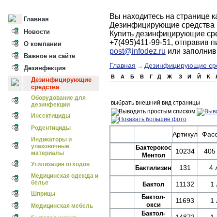
Вы находитесь на странице 
Главная
Дезинфицирующие средства 
Новости
Купить дезинфицирующие сре
+7(495)411-99-51, отправив 
О компании
post@infodez.ru
или заполни
Важное на сайте
Главная
Дезинфицирующие ср
→
Дезинфекция
B
А
Б
В
Г
Д
Ж
З
И
Й
К
Дезинфицирующие
средства
Оборудование для
выбрать внешний вид страницы
дезинфекции
Инсектициды
Родентициды
Артикул
Фасо
Индикаторы и
упаковочные
Бактерокос
10234
405
материалы
Ментол
Утилизация отходов
131
4 
Бактилизин
Медицинская одежда и
белье
11132
1 
Бактол
Шприцы
Бактол-
11693
1 
окси
Медицинская мебель
Бактол-