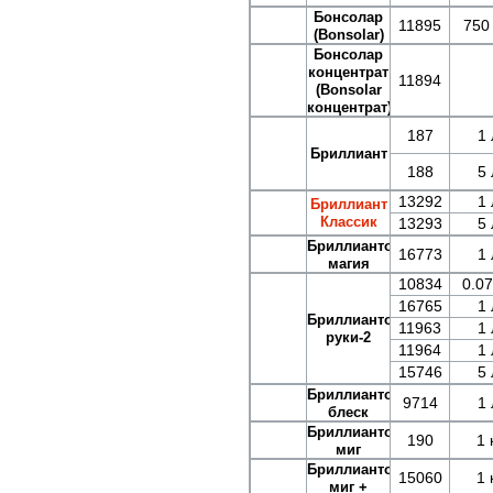
Бонсолар
11895
750
(Bonsolar)
Бонсолар
концентрат
11894
(Bonsolar
концентрат)
187
1 
Бриллиант
188
5 
13292
1 
Бриллиант
Классик
13293
5 
Бриллиантовая
16773
1 
магия
10834
0.07
16765
1 
Бриллиантовые
11963
1 
руки-2
11964
1 
15746
5 
Бриллиантовый
9714
1 
блеск
Бриллиантовый
190
1 
миг
Бриллиантовый
15060
1 
миг +