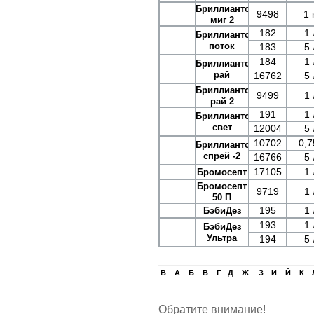
Бриллиантовый
9498
1 
миг 2
182
1 
Бриллиантовый
поток
183
5 
184
1 
Бриллиантовый
рай
16762
5 
Бриллиантовый
9499
1 
рай 2
191
1 
Бриллиантовый
свет
12004
5 
10702
0,7
Бриллиантовый
спрей -2
16766
5 
17105
1 
Бромосепт
Бромосепт
9719
1 
50 П
195
1 
БэбиДез
193
1 
БэбиДез
Ультра
194
5 
B
А
Б
В
Г
Д
Ж
З
И
Й
К
Обратите внимание!