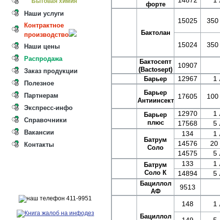
14872
1 
Бытовая химия
форте
Наши услуги
15025
350
Контрактное
Бактолан
производство
15024
350
Наши цены
Распродажа
Бактосепт
10907
(Bactosept)
Заказ продукции
12967
1 
Барьер
Полезное
Барьер
Партнерам
17605
100
Антиинсект
Экспресс-инфо
12970
1 
Барьер
Справочники
плюс
17568
5 
Вакансии
134
1 
Батрум
14576
20 
Контакты
Соло
14575
5 
133
1 
Батрум
Соло К
14894
5 
Бациллол
9513
АФ
148
1 
Бациллол