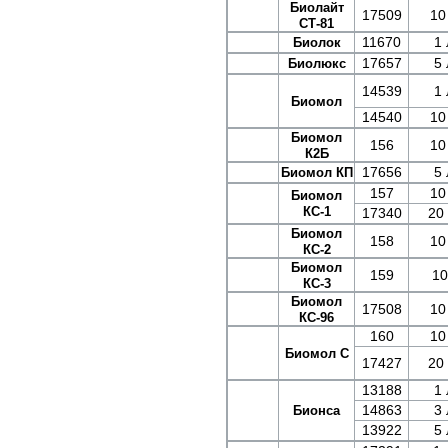
Биолайт
17509
10
СТ-81
11670
1 
Биолок
17657
5 
Биолюкс
14539
1 
Биомол
14540
10
Биомол
156
10
К2Б
17656
5 
Биомол КП
157
10
Биомол
КС-1
17340
20 
Биомол
158
10
КС-2
Биомол
159
10
КС-3
Биомол
17508
10
КС-96
160
10
Биомол С
17427
20 
13188
1 
14863
3 
Бионса
13922
5 