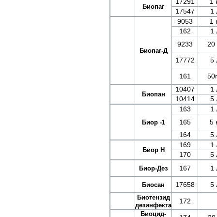
17291
1 
Биопаг
17547
1 
9053
1 
162
1 
9233
20 
Биопаг-Д
17772
5 
161
50г
10407
1 
Биопан
10414
5 
163
1 
165
5 
Биор -1
164
5 
169
1 
Биор Н
170
5 
167
1 
Биор-Дез
17658
5 
Биосан
Биотензид
172
дезинфектант
Биоцид-