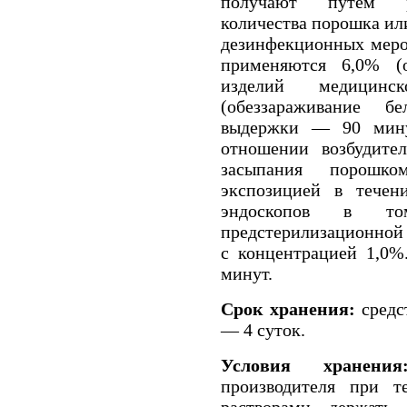
получают путем ра
количества порошка или
дезинфекционных меро
применяются 6,0% (о
изделий медицин
(обеззараживание бе
выдержки — 90 мину
отношении возбудител
засыпания порошк
экспозицией в течен
эндоскопов в т
предстерилизационной
с концентрацией 1,0%
минут.
Срок хранения:
средс
— 4 суток.
Условия хранения
производителя при т
растворами держать