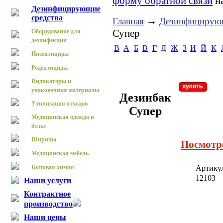
форму обратной связи
на
Дезинфицирующие
средства
→
Главная
Дезинфицирующ
Супер
Оборудование для
дезинфекции
B
А
Б
В
Г
Д
Ж
З
И
Й
К
Инсектициды
Родентициды
Индикаторы и
упаковочные материалы
Дезинбак
Утилизация отходов
Супер
Медицинская одежда и
белье
Шприцы
Посмотр
Медицинская мебель
Бытовая химия
Артику
12103
Наши услуги
Контрактное
производство
Наши цены