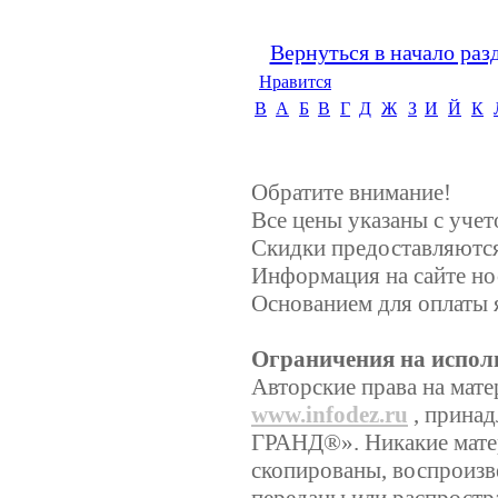
Вернуться в начало раз
Нравится
B
А
Б
В
Г
Д
Ж
З
И
Й
К
Обратите внимание!
Все цены указаны с уче
Скидки предоставляются,
Информация на сайте но
Основанием для оплаты 
Ограничения на испол
Авторские права на мате
www.infodez.ru
, прина
ГРАНД®». Никакие матер
скопированы, воспроизв