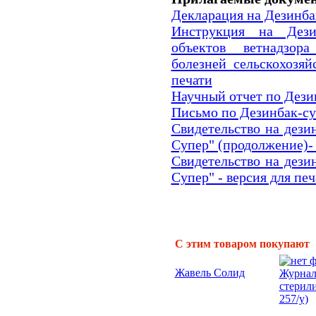
Декларация на Дезинба
Инструкция на Дези
объектов ветнадзор
болезней сельскохозя
печати
Научный отчет по Дези
Письмо по Дезинбак-с
Свидетельство на дез
Супер" (продолжение)- 
Свидетельство на дез
Супер" - версия для печ
С этим товаром покупают
Жавель Солид
Журнал
стерил
257/у)