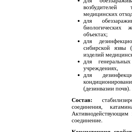
для обеззараж
возбудителей т
медицинских отход
для обеззаражи
биологических 
объектах;
для дезинфекци
сибирской язвы (
изделий медицинск
для генеральн
учреждениях,
для дезинфек
кондиционирова
(дезинвазии почв).
Состав:
стабилизиро
соединения, катамин
Активнодействующим в
соединение.
Консистенция, свойст