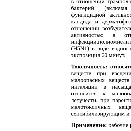
в отношении грамполо
бактерий (включая 
фунгицидной активно
кандида и дерматофит
отношении возбудител
активностью в от
инфекции,полиомиелита
(H5N1) в виде водного
экспозиция 60 минут.
Токсичность:
относят
веществ при введе
малоопасных вещест
ингаляции в насыща
относится к малооп
летучести, при парен
малотоксичных вещ
сенсибилизирующим и 
Применение:
рабочие 