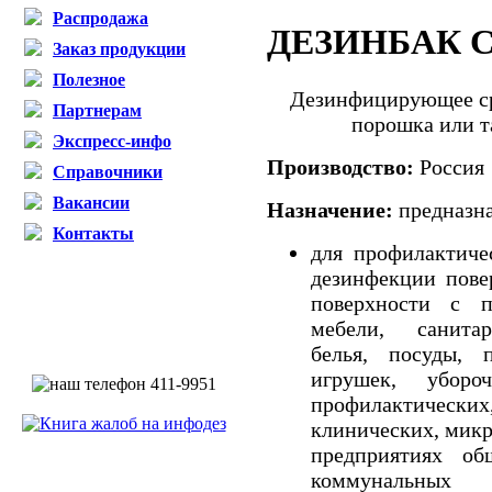
Распродажа
ДЕЗИНБАК С
Заказ продукции
Полезное
Дезинфицирующее ср
Партнерам
порошка или т
Экспресс-инфо
Производство:
Россия
Справочники
Вакансии
Назначение:
предназн
Контакты
для профилактиче
дезинфекции пове
поверхности с п
мебели, санитар
белья, посуды, 
игрушек, уборо
профилактическ
клинических, микр
предприятиях общ
коммунальных