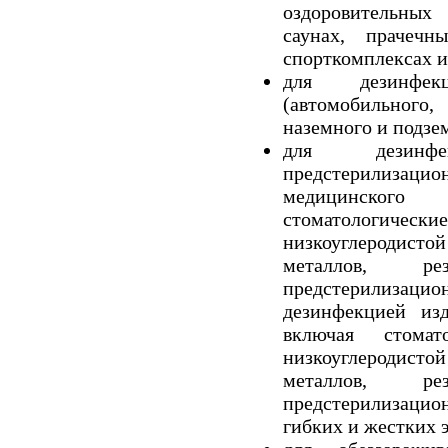
оздоровительных
саунах, прачечны
спорткомплексах и т
для дезинфек
(автомобильного
наземного и подзе
для дезинф
предстерилиза
медицинског
стоматологи
низкоуглеродист
металлов, ре
предстерилизацио
дезинфекцией изд
включая стомат
низкоуглеродист
металлов, ре
предстерилизацио
гибких и жестких 