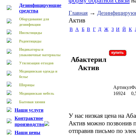
форму обратной связи
на
Дезинфицирующие
средства
→
Главная
Дезинфицирующ
Актив
Оборудование для
дезинфекции
B
А
Б
В
Г
Д
Ж
З
И
Й
К
Инсектициды
Родентициды
Индикаторы и
упаковочные материалы
Абактерил
Утилизация отходов
Актив
Медицинская одежда и
белье
Шприцы
Артикул
Ф
16924
0,
Медицинская мебель
Бытовая химия
Наши услуги
У нас низкая цена на Аб
Контрактное
Актив можно позвонив п
производство
отправив письмо по элек
Наши цены