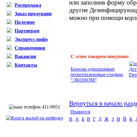
или заполнив форму обра
Распродажа
другие Дезинфицирующие
Заказ продукции
можно при помощи корзи
Полезное
Партнерам
Экспресс-инфо
Справочники
Вакансии
С этим товаром покупают
Контакты
Бахилы одноразовые
Дет
полиэтиленовые гладкие
Der
"ЭКОНОМ"
Вернуться в начало разд
Нравится
B
А
Б
В
Г
Д
Ж
З
И
Й
К