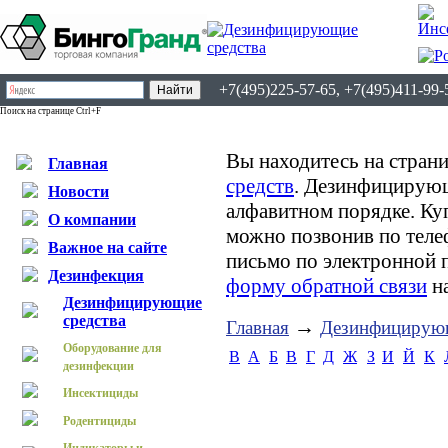
+7(495)225-57-65, +7(495)411-99-
Поиск на странице Ctrl+F
Вы находитесь на страни
Главная
средств
. Дезинфицирующ
Новости
алфавитном порядке. К
О компании
можно позвонив по теле
Важное на сайте
письмо по электронной 
Дезинфекция
форму обратной связи
на
Дезинфицирующие
средства
→
Главная
Дезинфицирующ
Оборудование для
B
А
Б
В
Г
Д
Ж
З
И
Й
К
дезинфекции
Инсектициды
Родентициды