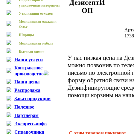
Индикаторы и
ДезисептИ
упаковочные материалы
ОП
Утилизация отходов
Медицинская одежда и
белье
Арт
Шприцы
173
Медицинская мебель
Бытовая химия
У нас низкая цена на Д
Наши услуги
можно позвонив по теле
Контрактное
письмо по электронной п
производство
форму обратной связи на
Наши цены
Дезинфицирующие средс
Распродажа
помощи корзины на наше
Заказ продукции
Полезное
Партнерам
Экспресс-инфо
Справочники
С этим товаром покупают