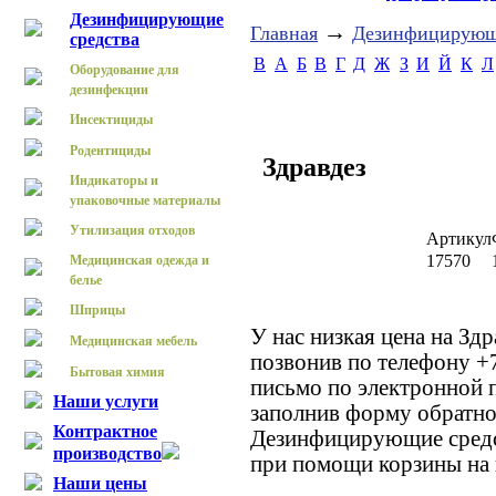
Дезинфицирующие
→
Главная
Дезинфицирующ
средства
B
А
Б
В
Г
Д
Ж
З
И
Й
К
Л
Оборудование для
дезинфекции
Инсектициды
Родентициды
Здравдез
Индикаторы и
упаковочные материалы
Утилизация отходов
Артикул
17570
Медицинская одежда и
белье
Шприцы
У нас низкая цена на Зд
Медицинская мебель
позвонив по телефону +
Бытовая химия
письмо по электронной п
Наши услуги
заполнив форму обратной
Контрактное
Дезинфицирующие средс
производство
при помощи корзины на 
Наши цены