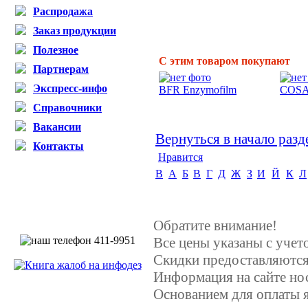
Распродажа
Заказ продукции
Полезное
С этим товаром покупают
Партнерам
Экспресс-инфо
BFR Enzymofilm
COSA
Справочники
Вакансии
Вернуться в начало разд
Контакты
Нравится
B
А
Б
В
Г
Д
Ж
З
И
Й
К
Л
Обратите внимание!
Все цены указаны с уче
Скидки предоставляются,
Информация на сайте но
Основанием для оплаты я