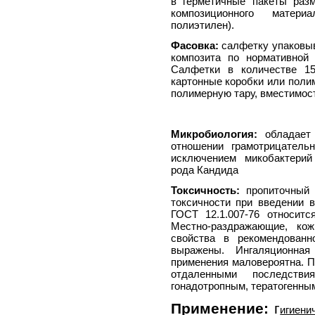
в герметичные пакеты раз
композиционного матери
полиэтилен).
Фасовка:
салфетку упаковыв
композита по нормативной 
Салфетки в количестве 1
картонные коробки или поли
полимерную тару, вместимост
Микробиология:
обладает 
отношении грамотрицатель
исключением микобактерий
рода Кандида
Токсичность:
пропиточный 
токсичности при введении 
ГОСТ 12.1.007-76 относит
Местно-раздражающие, кож
свойства в рекомендован
выражены. Ингаляционна
применения маловероятна. П
отдаленными последствия
гонадотропным, тератогенны
Применение:
г
игиени