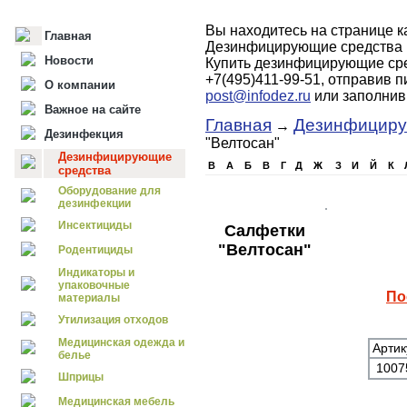
Вы находитесь на странице 
Главная
Дезинфицирующие средства 
Новости
Купить дезинфицирующие сре
+7(495)411-99-51, отправив 
О компании
post@infodez.ru
или заполни
Важное на сайте
Главная
Дезинфициру
→
Дезинфекция
"Велтосан"
Дезинфицирующие
B
А
Б
В
Г
Д
Ж
З
И
Й
К
средства
Оборудование для
дезинфекции
Инсектициды
Салфетки
"Велтосан"
Родентициды
Индикаторы и
упаковочные
По
материалы
Утилизация отходов
Медицинская одежда и
Артик
белье
100
Шприцы
Медицинская мебель