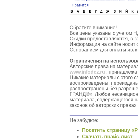
Нравится
B
А
Б
В
Г
Д
Ж
З
И
Й
К
Обратите внимание!
Все цены указаны с учетом Н
Скидки предоставляются, в з
Информация на сайте носит 
Основанием для оплаты явля
Ограничения на использов
Авторские права на материа
www.infodez.ru
, принадлежа
Никакие материалы с этого с
воспроизведены, переизданы
распространены без разреш
ГРАНД®». Любое несанкцион
материала, содержащегося н
законов об авторских правах
Не забудьте:
Посетить страницу «
Скачать прайс-лист