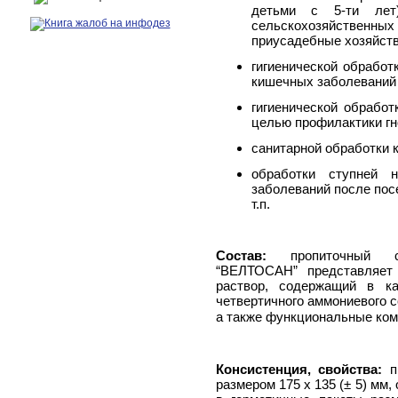
детьми с 5-ти лет
сельскохозяйствен
приусадебные хозяйства
гигиенической обработ
кишечных заболеваний
гигиенической обработ
целью профилактики гн
санитарной обработки 
обработки ступней 
заболеваний после пос
т.п.
Состав:
пропиточный 
“ВЕЛТОСАН” представляет
раствор, содержащий в ка
четвертичного аммониевого с
а также функциональные ко
Консистенция, свойства:
пр
размером 175 х 135 (± 5) мм