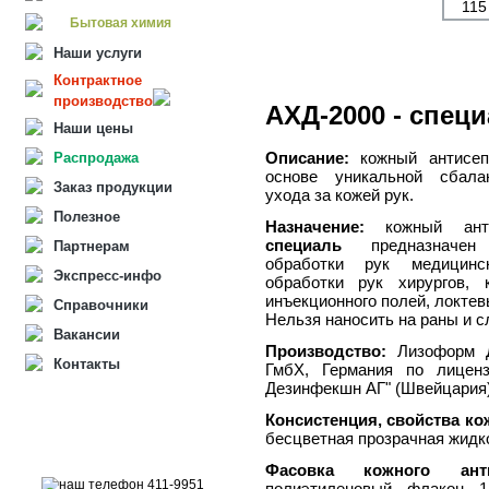
11
Бытовая химия
Наши услуги
Контрактное
производство
АХД-2000 - спец
Наши цены
Описание:
кожный антисепт
Распродажа
основе уникальной сбала
Заказ продукции
ухода за кожей рук.
Полезное
Назначение:
кожный ант
специаль
предназначен 
Партнерам
обработки рук медицинс
Экспресс-инфо
обработки рук хирургов, 
инъекционного полей, локтев
Справочники
Нельзя наносить на раны и с
Вакансии
Производство:
Лизоформ 
Контакты
ГмбХ, Германия по лицен
Дезинфекшн АГ" (Швейцария
Консистенция, свойства ко
бесцветная прозрачная жидк
Фасовка кожного ан
полиэтиленовый флакон 1