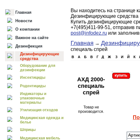
Вы находитесь на странице 
Главная
Дезинфицирующие средства 
Новости
Купить дезинфицирующие сре
+7(495)411-99-51, отправив 
О компании
post@infodez.ru
или заполни
Важное на сайте
Главная
Дезинфициру
→
Дезинфекция
специаль спрей
Дезинфицирующие
B
А
Б
В
Г
Д
Ж
З
И
Й
К
средства
Оборудование для
дезинфекции
Инсектициды
АХД 2000-
специаль
Родентициды
спрей
Индикаторы и
упаковочные
материалы
Товар не
Утилизация отходов
производится.
По
Медицинская одежда и
белье
Шприцы
Артик
Медицинская мебель