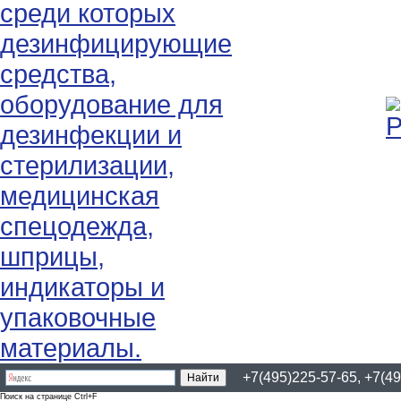
+7(495)225-57-65, +7(49
Поиск на странице Ctrl+F