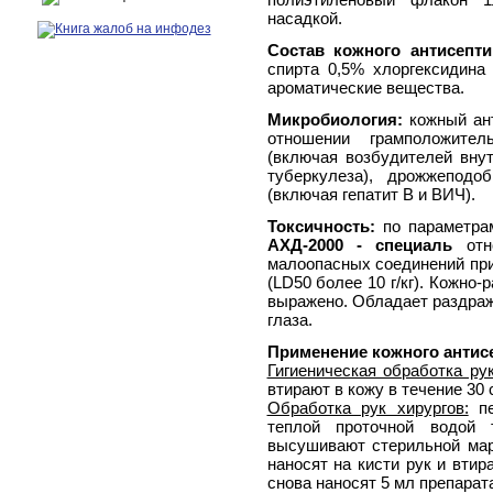
насадкой.
Состав кожного антисепт
спирта 0,5% хлоргексидина
ароматические вещества.
Микробиология:
кожный ан
отношении грамположител
(включая возбудителей вну
туберкулеза), дрожжепод
(включая гепатит B и ВИЧ).
Токсичность:
по параметрам
АХД-2000 - специаль
отно
малоопасных соединений при
(LD50 более 10 г/кг). Кожно
выражено. Обладает раздра
глаза.
Применение кожного антис
Гигиеническая обработка рук
втирают в кожу в течение 30 
Обработка рук хирургов:
пе
теплой проточной водой
высушивают стерильной мар
наносят на кисти рук и втир
снова наносят 5 мл препарата