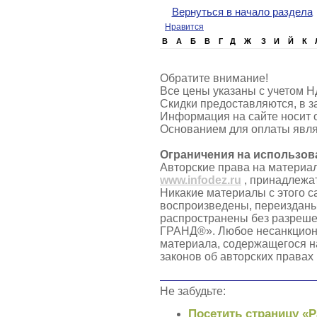
Вернуться в начало раздела
Нравится
B
А
Б
В
Г
Д
Ж
З
И
Й
К
Обратите внимание!
Все цены указаны с учетом Н
Скидки предоставляются, в з
Информация на сайте носит 
Основанием для оплаты явля
Ограничения на использов
Авторские права на материа
www.infodez.ru
, принадлежа
Никакие материалы с этого с
воспроизведены, переизданы
распространены без разреш
ГРАНД®». Любое несанкцион
материала, содержащегося н
законов об авторских правах
Не забудьте:
Посетить страницу «