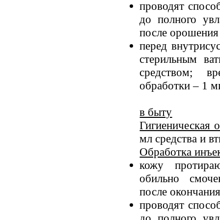
проводят спосо
до полного ув
после орошения 
перед внутрису
стерильным ва
средством; в
обработки – 1 м
в быту
Гигиеническая о
мл средства и в
Обработка инъе
кожу протира
обильно смоч
после окончания
проводят спосо
до полного ув