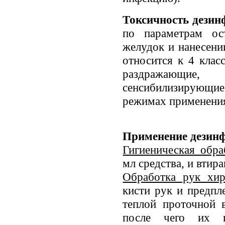
Токсичность дезин
по параметрам ос
желудок и нанесени
относится к 4 клас
раздражающи
сенсибилизирующ
режимах применения
Применение дезин
Гигиеническая обра
мл средства, и втира
Обработка рук хи
кисти рук и предпл
теплой проточной 
после чего их в