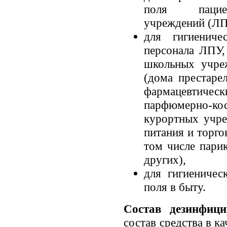
поля пациен
учреждений (ЛП
для гигиениче
персонала ЛПУ,
школьных учре
(дома престаре
фармацевтич
парфюмерно-ко
курортных учре
питания и торго
том числе пари
других),
для гигиеничес
поля в быту.
Состав дезинфици
состав средства в к