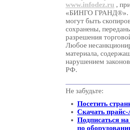
www.infodez.ru
, пр
«БИНГО ГРАНД®». Ни
могут быть скопиро
сохранены, передан
разрешения торгов
Любое несанкционир
материала, содержащ
нарушением законов 
РФ.
Не забудьте:
Посетить стран
Скачать прайс-
Подписаться на
по оборудовани