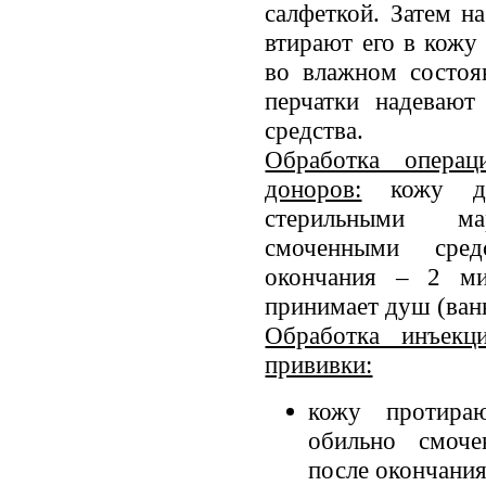
салфеткой. Затем н
втирают его в кожу
во влажном состоя
перчатки надевают
средства.
Обработка операц
доноров:
кожу дву
стерильными ма
смоченными сре
окончания – 2 ми
принимает душ (ванн
Обработка инъекц
прививки:
кожу протира
обильно смоч
после окончания