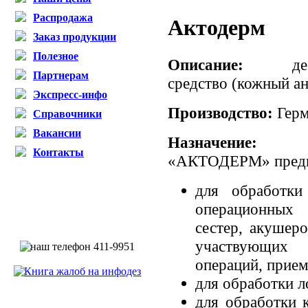
Распродажа
Актодерм
Заказ продукции
Полезное
Описание:
дезин
Партнерам
средство (кожный а
Экспресс-инфо
Производство:
Герм
Справочники
Вакансии
Назначени
Контакты
«АКТОДЕРМ» предн
для обработки
операционных
сестер, акушеро
участвующих 
операций, прием
для обработки л
для обработки 