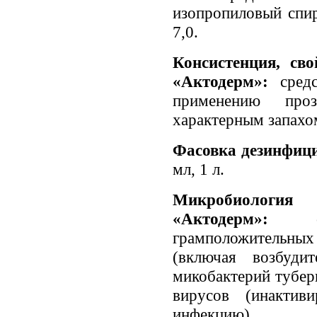
изопропиловый спир
7,0.
Консистенция, св
«Актодерм»:
средс
применению про
характерным запахо
Фасовка дезинфиц
мл, 1 л.
Микробиология
«Актодерм»:
сре
грамположительны
(включая возбуди
микобактерий тубер
вирусов (инактив
инфекцию).