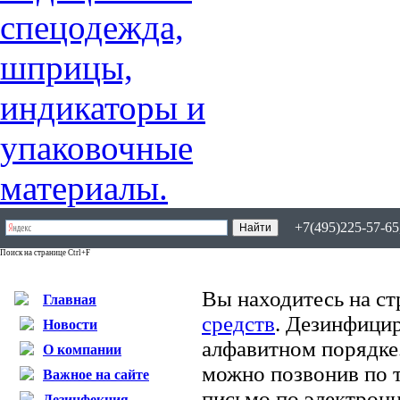
+7(495)225-57-65,
Поиск на странице Ctrl+F
Вы находитесь на ст
Главная
средств
. Дезинфици
Новости
алфавитном порядке
О компании
можно позвонив по т
Важное на сайте
письмо по электрон
Дезинфекция