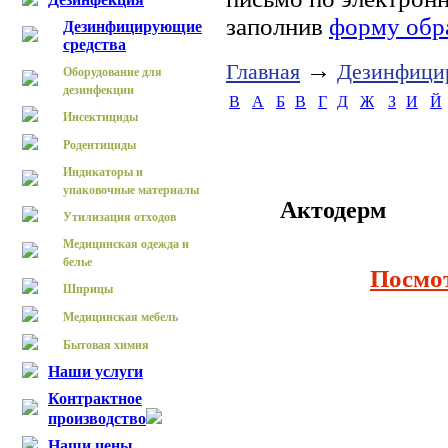
заполнив
форму обр
Дезинфицирующие
средства
→
Главная
Дезинфици
Оборудование для
дезинфекции
B
А
Б
В
Г
Д
Ж
З
И
Й
Инсектициды
Родентициды
Индикаторы и
упаковочные материалы
Актодерм
Утилизация отходов
Медицинская одежда и
белье
Посмо
Шприцы
Медицинская мебель
Бытовая химия
Наши услуги
Контрактное
производство
Наши цены