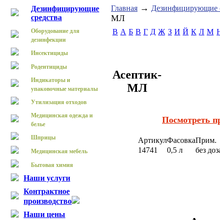
→
Главная
Дезинфицирующие 
Дезинфицирующие
средства
МЛ
Оборудование для
B
А
Б
В
Г
Д
Ж
З
И
Й
К
Л
М
дезинфекции
Инсектициды
Родентициды
Асептик-
Индикаторы и
МЛ
упаковочные материалы
Утилизация отходов
Медицинская одежда и
Посмотреть п
белье
Шприцы
Артикул
Фасовка
Прим.
14741
0,5 л
без до
Медицинская мебель
Бытовая химия
Наши услуги
Контрактное
производство
Наши цены