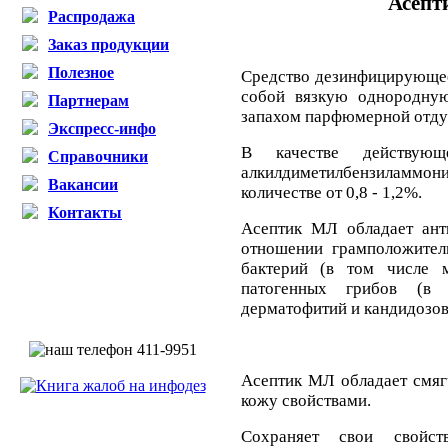
Асеп
Распродажа
Заказ продукции
Полезное
Средство дезинфицирующе
собой вязкую однородну
Партнерам
запахом парфюмерной отду
Экспресс-инфо
В качестве действующ
Справочники
алкилдиметилбензиламмон
Вакансии
количестве от 0,8 - 1,2%.
Контакты
Асептик МЛ обладает ант
отношении грамположител
бактерий (в том числе м
патогенных грибов (в 
дерматофитий
и кандидозов
Асептик МЛ обладает см
кожу свойствами.
Сохраняет свои свойс