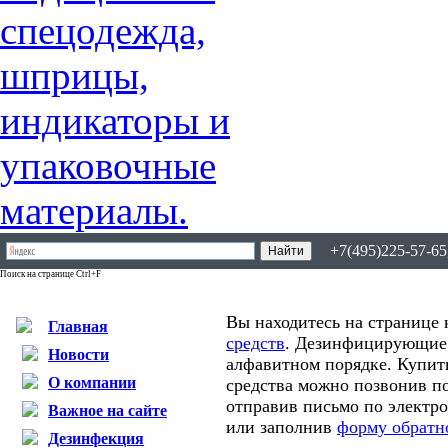
+7(495)225-57-65,
Поиск на странице Ctrl+F
Вы находитесь на странице 
Главная
средств
. Дезинфицирующие 
Новости
алфавитном порядке. Купи
О компании
средства можно позвонив по
отправив письмо по электр
Важное на сайте
или заполнив
форму обратн
Дезинфекция