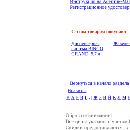
Инструкция на Асептик-МЛ
Регистрационное удостове
С этим товаром покупают
Диспенсерная
Жавель
система BINGO
GRAND, 5,7 л
Вернуться в начало раздела
Нравится
B
А
Б
В
Г
Д
Ж
З
И
Й
К
Л
М
Обратите внимание!
Все цены указаны с учетом
Скидки предоставляются, в 