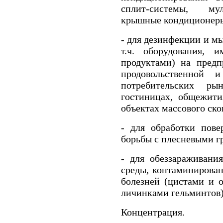
сплит-системы, мул
крышные кондиционеры 
- для дезинфекции и м
т.ч. оборудования,
продуктами) на предп
продовольственной и 
потребительских ры
гостиницах, общежития
объектах массового ск
- для обработки пове
борьбы с плесневыми г
- для обеззараживани
среды, контаминирова
болезней (цистами и 
личинками гельминтов)
Концентрация.