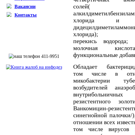
солей( 2
Вакансии
алкилдиметилбензила
Контакты
хлорида и 
дидецилдиметиламмон
хлорида); 5
перекись водорода;
молочная кисл
функциональные добав
Обладает бактерици
том числе в отн
микобактерии тубер
возбудителей анаэр
внутрибольничны
резистентного золо
Ванкомицин-резист
синегнойной палочки/
отношении всех известн
том числе вирусов 