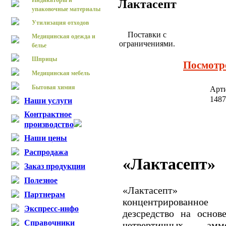
Индикаторы и
Лактасепт
упаковочные материалы
Утилизация отходов
Поставки с
Медицинская одежда и
ограничениями.
белье
Шприцы
Посмотр
Медицинская мебель
Бытовая химия
Арт
148
Наши услуги
Контрактное
производство
Наши цены
Распродажа
«Лактасепт»
Заказ продукции
Полезное
«Лактасепт»
Партнерам
концентрированное
Экспресс-инфо
дезсредство на основ
Справочники
четвертичных аммо