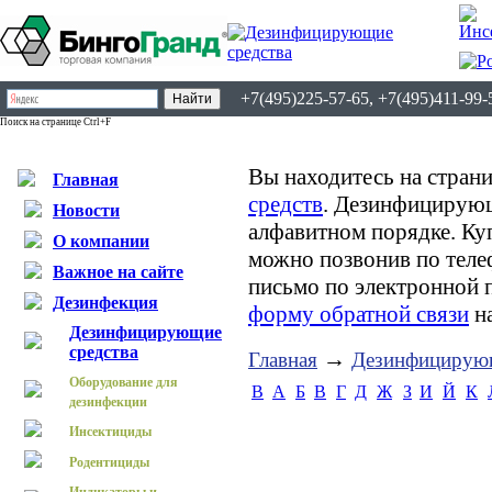
+7(495)225-57-65, +7(495)411-99-
Поиск на странице Ctrl+F
Вы находитесь на страни
Главная
средств
. Дезинфицирующ
Новости
алфавитном порядке. К
О компании
можно позвонив по теле
Важное на сайте
письмо по электронной 
Дезинфекция
форму обратной связи
на
Дезинфицирующие
средства
→
Главная
Дезинфицирующ
Оборудование для
B
А
Б
В
Г
Д
Ж
З
И
Й
К
дезинфекции
Инсектициды
Родентициды