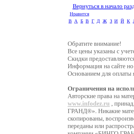
Вернуться в начало раз
Нравится
B
А
Б
В
Г
Д
Ж
З
И
Й
К
Обратите внимание!
Все цены указаны с уче
Скидки предоставляются,
Информация на сайте но
Основанием для оплаты 
Ограничения на испол
Авторские права на мате
www.infodez.ru
, прина
ГРАНД®». Никакие матер
скопированы, воспроизв
переданы или распростр
компании «БИНГО ГРА