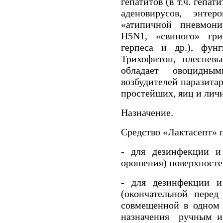
гепатитов (в т.ч. гепа
аденовирусов, энтеро
«атипичной пневмони
H5N1, «свиного» гри
герпеса и др.), фун
Трихофитон, плесневы
обладает овоцидны
возбудителей паразита
простейших, яиц и лич
Назначение.
Средство «Лактасепт» 
- для дезинфекции и
орошения) поверхносте
- для дезинфекции и
(окончательной перед
совмещенной в одном 
назначения ручным и