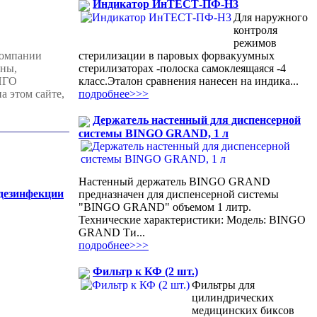
Индикатор ИнТЕСТ-ПФ-Н3
Для наружного
контроля
режимов
стерилизации в паровых форвакуумных
компании
стерилизаторах -полоска самоклеящаяся -4
ены,
класс.Эталон сравнения нанесен на индика...
ИНГО
подробнее>>>
 этом сайте,
Держатель настенный для диспенсерной
системы BINGO GRAND, 1 л
Настенный держатель BINGO GRAND
 дезинфекции
предназначен для диспенсерной системы
"BINGO GRAND" объемом 1 литр.
Технические характеристики: Модель: BINGO
GRAND Ти...
подробнее>>>
Фильтр к КФ (2 шт.)
Фильтры для
цилиндрических
медицинских биксов