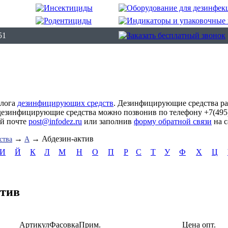
51
алога
дезинфицирующих средств
. Дезинфицирующие средства р
дезинфицирующие средства можно позвонив по телефону +7(495)
ой почте
post@infodez.ru
или заполнив
форму обратной связи
на с
→
→ Абдезин-актив
ства
А
И
Й
К
Л
М
Н
О
П
Р
С
Т
У
Ф
Х
Ц
ктив
Артикул
Фасовка
Прим.
Цена опт.