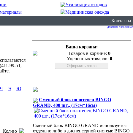
Контакты
Добавить в избранное
Ваша корзина:
Товаров в корзине:
0
Уцененных товаров:
0
асполагаются
411-99-51,
айте.
Ч
Э
Ю
Сменный блок полотенец BINGO
GRAND, 400 шт., (17см*16см)
Сменный блок BINGO GRAND используется
отдельно либо в диспенсерной системе BINGO
Кол-во