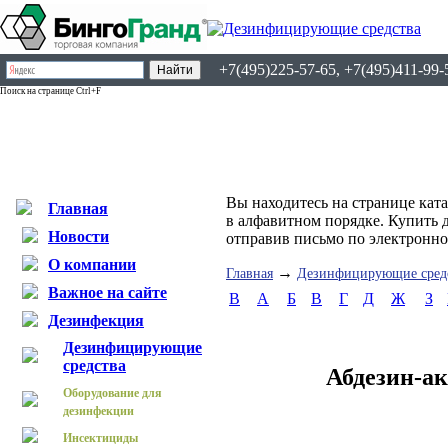
+7(495)225-57-65, +7(495)411-99-
Поиск на странице Ctrl+F
Вы находитесь на странице кат
Главная
в алфавитном порядке. Купить 
Новости
отправив письмо по электронн
О компании
→
Главная
Дезинфицирующие сред
Важное на сайте
B
А
Б
В
Г
Д
Ж
З
Дезинфекция
Дезинфицирующие
средства
Абдезин-а
Оборудование для
дезинфекции
Инсектициды