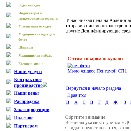
Родентициды
Индикаторы и
упаковочные материалы
У нас низкая цена на Абдезин-а
отправив письмо по электронной
Утилизация отходов
другие Дезинфицирующие средс
Медицинская одежда и
белье
Шприцы
Медицинская мебель
С этим товаром покупают
Бытовая химия
Мыло жидкое Пентамой СП1
Наши услуги
Контрактное
производство
Вернуться в начало раздела
Наши цены
Нравится
Распродажа
B
А
Б
В
Г
Д
Ж
З
Заказ продукции
Обратите внимание!
Полезное
Все цены указаны с учетом НДС
Партнерам
Скидки предоставляются, в зави