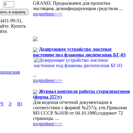
GRAND. Предназначен для пропитки
чистящим, дезинфицирующим средством ...
подробнее>>>
)411-99-51,
айте. Купить
йте.
Дозирующее устройство локтевое
настенное под флаконы диспенсопак БГ-03
дицинская
...
подробнее>>>
Журнал контроля работы стерилизаторов
(форма 257/у)
Для ведения отчетной документации в
Ч
Э
Ю
соответствии с формой №257/у, утв.Приказом
МЗ СССР №1030 от 04.10.1980,содержит 72
страницы. ...
подробнее>>>