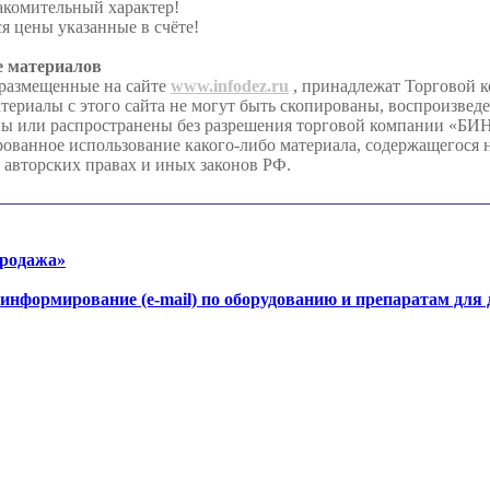
акомительный характер!
я цены указанные в счёте!
е материалов
 размещенные на сайте
www.infodez.ru
, принадлежат Торговой 
иалы с этого сайта не могут быть скопированы, воспроизвед
ны или распространены без разрешения торговой компании «Б
анное использование какого-либо материала, содержащегося на
 авторских правах и иных законов РФ.
продажа»
-информирование (e-mail) по оборудованию и препаратам для