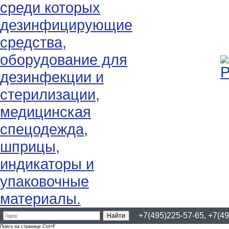
+7(495)225-57-65, +7(49
Поиск на странице Ctrl+F