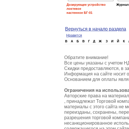
Дозирующее устройство
Журнал
локтевое
настенное БГ-01
Вернуться в начало раздела
Нравится
B
А
Б
В
Г
Д
Ж
З
И
Й
К
Обратите внимание!
Все цены указаны с учетом Н
Скидки предоставляются, в за
Информация на сайте носит о
Основанием для оплаты являю
Ограничения на использов
Авторские права на материа
, принадлежат Торговой ком
материалы с этого сайта не 
переизданы, сохранены, пер
разрешения торговой компа
несанкционированное использ
содержащегося на этом сайте