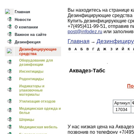
Вы находитесь на странице 
Главная
Дезинфицирующие средства 
Новости
Купить дезинфицирующие сре
+7(495)411-99-51, отправив 
О компании
post@infodez.ru
или заполни
Важное на сайте
Главная
Дезинфициру
→
Дезинфекция
Дезинфицирующие
B
А
Б
В
Г
Д
Ж
З
И
Й
К
средства
Оборудование для
дезинфекции
Аквадез-Табс
Инсектициды
Родентициды
По
Индикаторы и
упаковочные
материалы
Утилизация отходов
Артикул
Медицинская одежда и
17034
белье
Шприцы
У нас низкая цена на Акваде
Медицинская мебель
позвонив по телефону +7(495