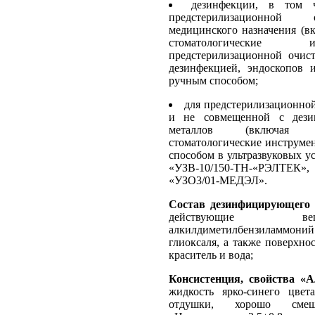
дезинфекции, в том 
предстерилизационной 
медицинского назначения (в
стоматологические
предстерилизационной очис
дезинфекцией, эндоскопов 
ручным способом;
для предстерилизационно
и не совмещенной с дези
металлов (включая 
стоматологические инструме
способом в ультразвуковых у
«УЗВ-10/150-ТН-«РЭЛТЕК»
«УЗО3/01-МЕДЭЛ».
Состав дезинфицирующего 
действующие в
алкилдиметилбензиламмони
глиоксаля, а также поверхно
краситель и вода;
Консистенция, свойства «А
жидкость ярко-синего цвет
отдушки, хорошо смеш