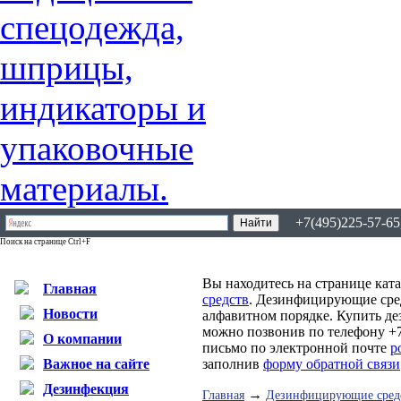
+7(495)225-57-65,
Поиск на странице Ctrl+F
Вы находитесь на странице кат
Главная
средств
. Дезинфицирующие сред
Новости
алфавитном порядке. Купить д
можно позвонив по телефону +7
О компании
письмо по электронной почте
p
Важное на сайте
заполнив
форму обратной связи
Дезинфекция
→
Главная
Дезинфицирующие сред