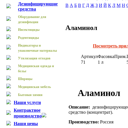
Дезинфицирующие
B
А
Б
В
Г
Д
Ж
З
И
Й
К
Л
М
Н
средства
Оборудование для
дезинфекции
Аламинол
Инсектициды
Родентициды
Индикаторы и
Посмотреть при
упаковочные материалы
Артикул
Фасовка
Прим.
Утилизация отходов
71
1 л
Медицинская одежда и
белье
Шприцы
Медицинская мебель
Аламинол
Бытовая химия
Наши услуги
Описание:
дезинфицирующе
Контрактное
средство (концентрат).
производство
Производство:
Россия
Наши цены