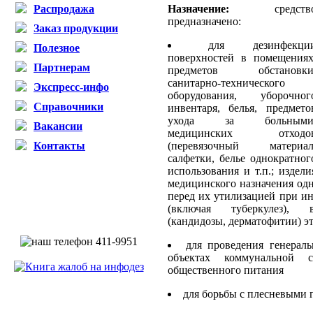
Назначение:
средств
Распродажа
предназначено:
Заказ продукции
для дезинфекци
Полезное
поверхностей в помещениях
Партнерам
предметов обстановки
санитарно-технического
Экспресс-инфо
оборудования, уборочног
Справочники
инвентаря, белья, предмето
ухода за больными
Вакансии
медицинских отходо
(перевязочный материал
Контакты
салфетки, белье однократног
использования и т.п.; издели
медицинского назначения од
перед их утилизацией при и
(включая туберкулез), 
(кандидозы, дерматофитии) э
для проведения генерал
объектах коммунальной с
общественного питания
для борьбы с плесневыми 