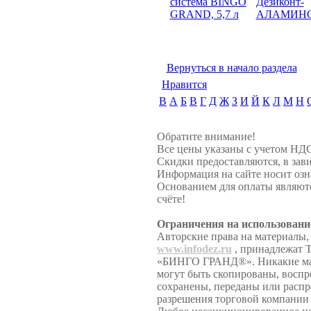
система BINGO
Дезиконт-
GRAND, 5,7 л
АЛАМИН
Вернуться в начало раздела
Нравится
B
А
Б
В
Г
Д
Ж
З
И
Й
К
Л
М
Н
Обратите внимание!
Все цены указаны с учетом НД
Скидки предоставляются, в зави
Информация на сайте носит озн
Основанием для оплаты являют
счёте!
Ограничения на использовани
Авторские права на материалы,
www.infodez.ru
, принадлежат 
«БИНГО ГРАНД®». Никакие мате
могут быть скопированы, воспр
сохранены, переданы или распр
разрешения торговой компан