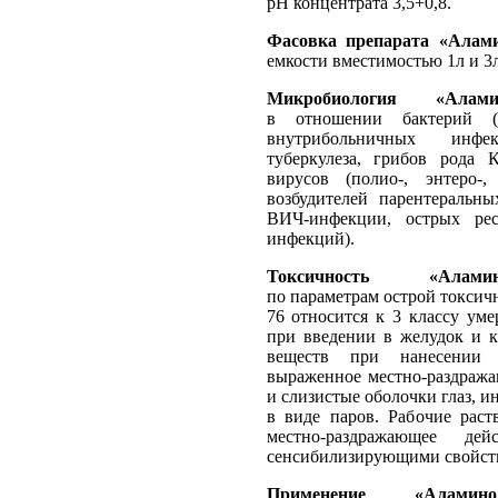
рН концентрата 3,5+0,8.
Фасовка препарата «Алами
емкости вместимостью 1л и 3л
Микробиология «Аламин
в отношении бактерий (в
внутрибольничных инфек
туберкулеза, грибов рода К
вирусов (полио-, энтеро-, 
возбудителей парентеральны
ВИЧ-инфекции, острых ре
инфекций).
Токсичность «Аламин
по параметрам острой токсич
76 относится к 3 классу ум
при введении в желудок и к
веществ при нанесении 
выраженное местно-раздража
и слизистые оболочки глаз, 
в виде паров. Рабочие pacт
местно-раздражающее де
сенсибилизирующими свойст
Применение «Аламинол