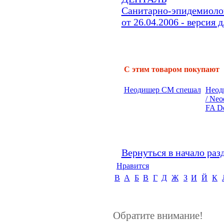
Санитарно-эпидемиоло
от 26.04.2006 - версия 
С этим товаром покупают
Неодишер СМ спешал
Неод
/ Neo
FA De
Вернуться в начало раз
Нравится
B
А
Б
В
Г
Д
Ж
З
И
Й
К
Обратите внимание!