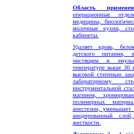
Область применен
операционные отдел
медицины, биологичес
молочные кухни, сто
кабинеты.
Удаляет кровь, бело
детского питания, 
чистящим и эмульг
температуре выше 30 г
высокой степенью за
лабораторному ст
инструментальной ста
магнием, хромирова
полимерных матери
анестезии, уменьшает
анодированный слой
жесткости.
Дозировка:
3 - 4. г/л