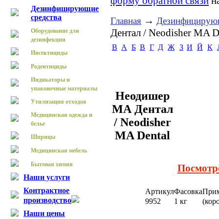
форму обратной связи
на
Дезинфицирующие
средства
→
Главная
Дезинфицирующ
Дентал / Neodisher MA D
Оборудование для
дезинфекции
B
А
Б
В
Г
Д
Ж
З
И
Й
К
Инсектициды
Родентициды
Индикаторы и
упаковочные материалы
Неодишер
Утилизация отходов
МА Дентал
Медицинская одежда и
/ Neodisher
белье
MA Dental
Шприцы
Медицинская мебель
Бытовая химия
Посмотр
Наши услуги
Контрактное
Артикул
Фасовка
При
производство
9952
1 кг
(кор
Наши цены