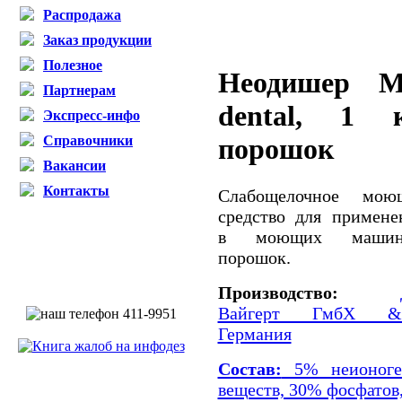
Распродажа
Заказ продукции
Полезное
Неодишер 
Партнерам
dental, 1 к
Экспресс-инфо
Справочники
порошок
Вакансии
Контакты
Слабощелочное мою
средство для примене
в моющих машина
порошок.
Производство:
Вайгерт ГмбХ &К
Германия
Состав:
5% неионоген
веществ, 30% фосфатов