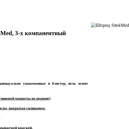
kMed
, 3-х
компанентный
ивидуально упакованные в блистер, игла лежит
резиновой манжеты на поршне)
иглы, покрытая силиконом.
.
смываемой краской.