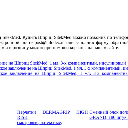
ц SitekMed. Купить Шприц SitekMed можно позвонив по телефон
ектронной почте post@infodez.ru или заполнив форму обратной
м и в розницу можно при помощи корзины на нашем сайте.
ние на Шприц SitekMed, 1 мл, 3-х компанентный, инсулиновый
кое заключение на Шприц SitekMed, 1 мл, 3-х компанентный, и
ское заключение на Шприц SitekMed, 1 мл, 3-х компанентн
Перчатки DERMAGRIP HIGH
Сменный блок пол
RISK
GRAND, 180 штук (
смотровые, латексные,