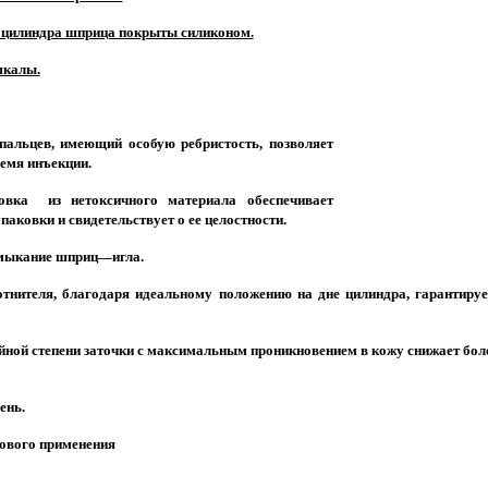
ь цилиндра шприца покрыты силиконом.
шкалы.
альцев, имеющий особую ребристость, позволяет
емя инъекции.
овка
из нетоксичного материала обеспечивает
аковки и свидетельствует о ее целостности.
мыкание шприц—игла.
отнителя, благодаря идеальному положению на дне цилиндра, гарантируе
ойной степени заточки с максимальным проникновением в кожу снижает бо
ень.
зового применения