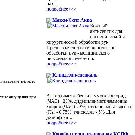
наз...
подробнее>>>
Макси-Септ Аква
Кожный
антисептик для
гигиенической и
хирургической обработки рук.
Предназначен для гигиенической
обработки рук - медицинского
персонала в лечебно-п...
подробнее>>>
Клиндезин-специаль
т введение полного
Алкилдиметилбензиламмония хлорид
левые ощущения при
(ЧАС) - 28%, дидецилдиметиламмония
хлорид (ЧАС) - 2%, глутаровый альдегид
(ГА) - 0,75%, глиоксаль - 5% .Для
дезинфекц...
подробнее>>>
Коробка стерилизационная КСПФ