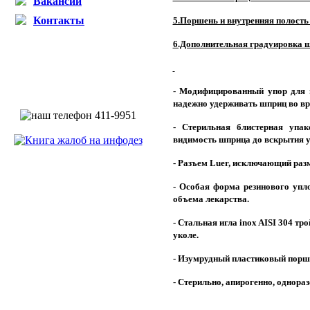
Вакансии
Контакты
5.Поршень и внутренняя полост
6.Дополнительная градуировка 
- Модифицированный упор для п
надежно удерживать шприц во вр
- Стерильная блистерная упак
видимость шприца до вскрытия уп
- Разъем
Luer
, исключающий раз
- Особая форма резинового упл
объема лекарства.
- Стальная игла
inox
AISI 304 тр
уколе.
- Изумрудный пластиковый порш
- Стерильно,
апирогенно
, однора