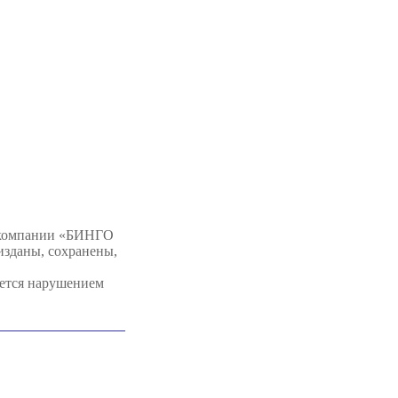
 компании «БИНГО
изданы, сохранены,
яется нарушением