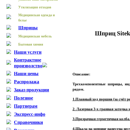
Утилизация отходов
Медицинская одежда и
белье
Шприцы
Шприц
Site
Медицинская мебель
Бытовая химия
Наши услуги
Контрактное
производство
Наши цены
Описание:
Распродажа
Трехкомпонентные шприцы, инд
рядом.
Заказ продукции
Полезное
1.Плавный ход поршня (за счёт 
Партнерам
2. Лазерная 3-х
гранная
заточка 
Экспресс-инфо
3.Прозрачная герметичная колба
Справочники
4.Шкала на шприце нанесена не