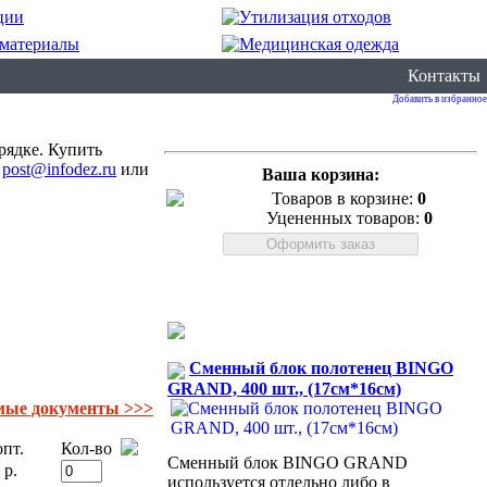
Контакты
Добавить в избранное
рядке. Купить
е
post@infodez.ru
или
Ваша корзина:
Товаров в корзине:
0
Уцененных товаров:
0
Сменный блок полотенец BINGO
GRAND, 400 шт., (17см*16см)
мые документы >>>
пт.
Кол-во
Сменный блок BINGO GRAND
 р.
используется отдельно либо в