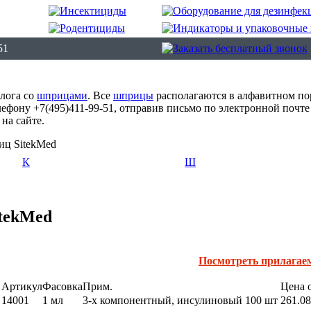
51
алога со
шприцами
. Все
шприцы
располагаются в алфавитном по
фону +7(495)411-99-51, отправив письмо по электронной почт
на сайте.
ц SitekMed
К
Ш
tekMed
Посмотреть прилагае
Артикул
Фасовка
Прим.
Цена о
14001
1 мл
3-х компонентный, инсулиновый 100 шт
261.08