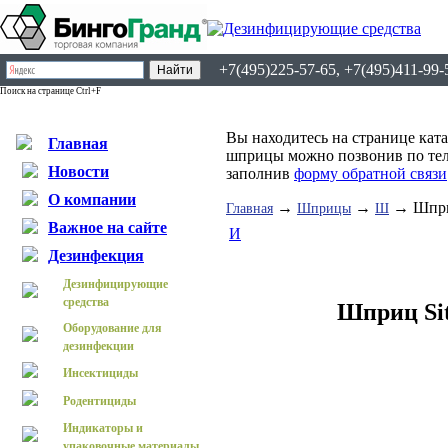
+7(495)225-57-65, +7(495)411-99-
Поиск на странице Ctrl+F
Вы находитесь на странице кат
Главная
шприцы можно позвонив по теле
Новости
заполнив
форму обратной связи
О компании
→
→
→ Шпри
Главная
Шприцы
Ш
Важное на сайте
И
Дезинфекция
Дезинфицирующие
средства
Шприц Si
Оборудование для
дезинфекции
Инсектициды
Родентициды
Индикаторы и
упаковочные материалы