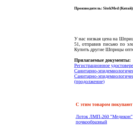
Производитель:
SitekMed
(Китай)
У нас низкая цена на Шпри
51, отправив письмо по эл
Купить другие Шприцы опто
Прилагаемые документы:
Регистрационное удостовере
Санитарно-эпидемиологичес
Санитарно-эпидемиологиче
(продолжение)
С этим товаром покупают
Лоток ЛМП-260 "Медикон"
почкообразный