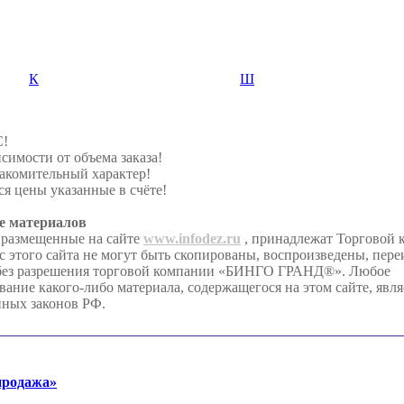
К
Ш
С!
симости от объема заказа!
акомительный характер!
я цены указанные в счёте!
е материалов
 размещенные на сайте
www.infodez.ru
, принадлежат Торговой
этого сайта не могут быть скопированы, воспроизведены, пере
 без разрешения торговой компании «БИНГО ГРАНД®». Любое
ание какого-либо материала, содержащегося на этом сайте, явл
иных законов РФ.
продажа»