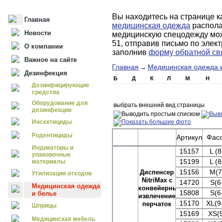
Вы находитесь на странице к
Главная
медицинская одежда
распола
Новости
медицинскую спецодежду мож
51, отправив письмо по элек
О компании
заполнив
форму обратной св
Важное на сайте
Главная
Медицинская одежда 
→
Дезинфекция
Б
Д
К
Л
М
Н
Дезинфицирующие
средства
Оборудование для
выбрать внешний вид страницы
дезинфекции
Инсектициды
Родентициды
Артикул
Фасо
Индикаторы и
15157
L (8
упаковочные
15199
L (8
материалы
15156
M(7
Диспенсер
Утилизация отходов
NitriMax с
14720
S(6
Медицинская одежда
конвейерным
15808
S(6
и белье
извлечением
15170
XL(9
перчаток
Шприцы
15169
XS(5
Медицинская мебель