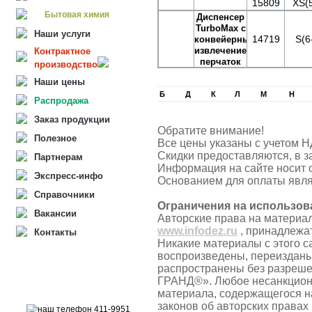
15809
XS(5
Бытовая химия
Диспенсер
TurboMax с
Наши услуги
14719
S(6
конвейерным
извлечением
Контрактное
перчаток
производство
Наши цены
Б
Д
К
Л
М
Н
Распродажа
Заказ продукции
Обратите внимание!
Полезное
Все цены указаны с учетом Н
Скидки предоставляются, в з
Партнерам
Информация на сайте носит 
Экспресс-инфо
Основанием для оплаты явля
Справочники
Ограничения на использов
Вакансии
Авторские права на материа
www.infodez.ru
, принадлежа
Контакты
Никакие материалы с этого с
воспроизведены, переизданы
распространены без разреш
ГРАНД®». Любое несанкцион
материала, содержащегося н
законов об авторских правах