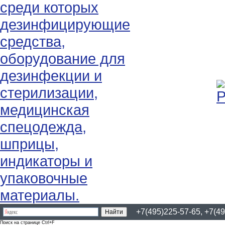
+7(495)225-57-65, +7(49
Поиск на странице Ctrl+F