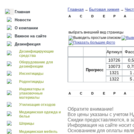
Главная
Бытовая химия
Чис
→
→
Главная
A
C
D
E
P
А
Новости
О компании
выбрать внешний вид страницы
Важное на сайте
Дезинфекция
Дезинфицирующие
Артикул
Фасо
средства
10726
0,5
Оборудование для
10073
0,7
дезинфекции
Прогресс
1321
1 
Инсектициды
1322
5 
Родентициды
Индикаторы и
упаковочные
A
C
D
E
P
А
материалы
Утилизация отходов
Обратите внимание!
Медицинская одежда и
Все цены указаны с учетом Н
белье
Скидки предоставляются, в з
Шприцы
Информация на сайте носит 
Основанием для оплаты явля
Медицинская мебель