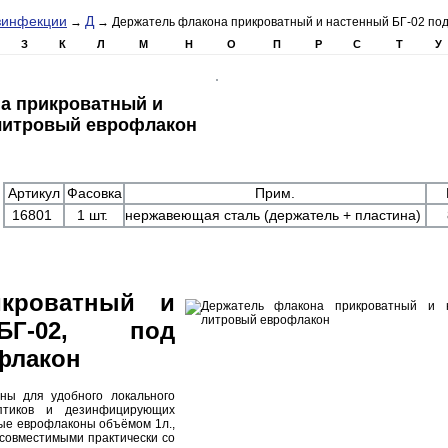
зинфекции
Д
→
→ Держатель флакона прикроватный и настенный БГ-02 по
З
К
Л
М
Н
О
П
Р
С
Т
У
а прикроватный и
 литровый еврофлакон
Артикул
Фасовка
Прим.
16801
1 шт.
нержавеющая сталь (держатель + пластина)
икроватный и
БГ-02, под
флакон
ны для удобного локального
птиков и дезинфицирующих
ные еврофлаконы объёмом 1л.,
 совместимыми практически со