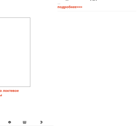
...
подробнее>>>
о локтевое
ы
Ф
Ш
Э