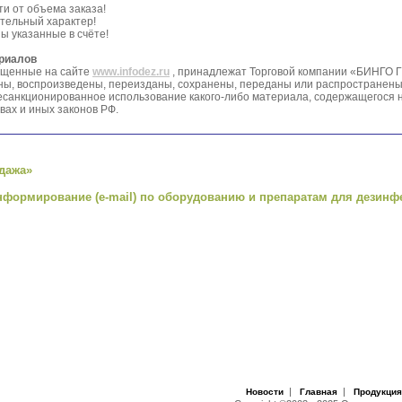
ти от объема заказа!
тельный характер!
ы указанные в счёте!
ериалов
ещенные на сайте
www.infodez.ru
, принадлежат Торговой компании «БИНГО 
ваны, воспроизведены, переизданы, сохранены, переданы или распространен
анкционированное использование какого-либо материала, содержащегося на
вах и иных законов РФ.
дажа»
нформирование (e-mail) по оборудованию и препаратам для дезинф
|
|
Новости
Главная
Продукция