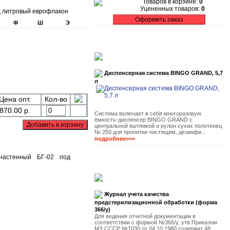
Товаров в корзине:
0
Уцененных товаров:
0
д литровый еврофлакон
Ф
Ш
Э
Диспенсерная система BINGO GRAND, 5,7
л
Цена опт.
Кол-во
870.00 р.
Система включает в себя многоразовую
ёмкость-диспенсер BINGO GRAND с
центральной вытяжкой и рулон сухих полотенец
№ 250 для пропитки чистящим, дезинфи...
подробнее>>>
Журнал учета качества
предстерилизационной обработки (форма
366/у)
Для ведения отчетной документации в
соответствии с формой №366/у, утв.Приказом
МЗ СССР №1030 от 04.10.1980,содержит 48