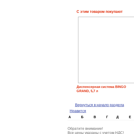
С этим товаром покупают
Диспенсерная система BINGO
GRAND, 5,7 л
Вернуться в начало раздела
Нравится
А
Б
В
Г
Д
Е
Обратите внимание!
Все цены указаны с учетом НДС!