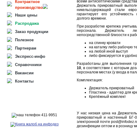
всеми антисептическими средства
Контрактное
Держатель прикроватный выпол
производство
никельсодержащей стали европ
гарантирует его устойчивость
Наши цены
долгого времени.
Распродажа
При разработке крепежа учитыва
персонала. Держатель ле
Заказ продукции
непосредственной близости к раб
Полезное
на спинку кровати
на каталку либо рабочую т
Партнерам
на любой иной выступ
либо фиксируется в удобно
Экспресс-инфо
Разработаны для выполнения т
Справочники
10
, в соответствии с которым д
персоналом местах (у входа в пала
Вакансии
Комплектация:
Контакты
Держатель прикроватный
Пластина - адаптер для кр
Крепёжный комплект
У нас низкая цена на Держател
прикроватный и настенный БГ-0
электронной почте post@infodez.
дезинфекции оптом и в розницу 