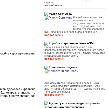
страниц. ...
подробнее>>>
Макси-Септ Аква
Кожный антисептик для
гигиенической и
хирургической обработки
рук. Предназначен для
гигиенической обработки
рук - медицинского персонала в лечебно-п...
подробнее>>>
Коробка стерилизационная КСПФ
Предназначены для размещения в них
перевязочного материала, операционного белья,
хирургического инструмента и других предметов
 удобных для применения
медицинского назначения...
подробнее>>>
Клиндезин-специаль
Алкилдиметилбензиламмония хлорид (ЧАС) -
28%, дидецилдиметиламмония хлорид (ЧАС) -
2%, глутаровый альдегид (ГА) - 0,75%, глиоксаль
упить Держатель флакона
- 5% .Для дезинфекц...
51, отправив письмо по
подробнее>>>
тегории Оборудование для
Журнал учета температурного режима
холодильного оборудования