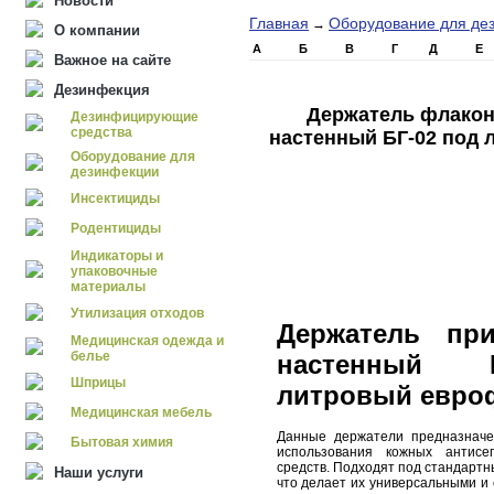
Новости
Главная
Оборудование для де
→
О компании
А
Б
В
Г
Д
Е
Важное на сайте
Дезинфекция
Держатель флакон
Дезинфицирующие
средства
настенный БГ-02 под
Оборудование для
дезинфекции
Инсектициды
Родентициды
Индикаторы и
упаковочные
материалы
Утилизация отходов
Держатель пр
Медицинская одежда и
белье
настенный 
Шприцы
литровый евро
Медицинская мебель
Данные держатели предназначе
Бытовая химия
использования кожных антисе
средств. Подходят под стандарт
Наши услуги
что делает их универсальными и