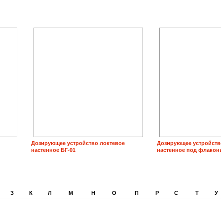
Дозирующее устройство локтевое
Дозирующее устройств
настенное БГ-01
настенное под флакон
З
К
Л
М
Н
О
П
Р
С
Т
У