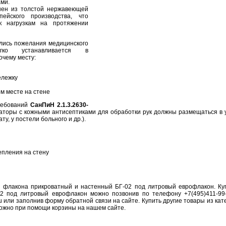
ми.
нен из толстой нержавеющей
ейского производства, что
 к нагрузкам на протяжении
лись пожелания медицинского
гко устанавливается в
очему месту:
ележку
м месте на стене
ребований
СанПиН 2.1.3.2630-
озаторы с кожными антисептиками для обработки рук должны размещаться в
ту, у постели больного и др.).
епления на стену
ь флакона прикроватный и настенный БГ-02 под литровый еврофлакон. К
2 под литровый еврофлакон можно позвонив по телефону +7(495)411-99-
ru или заполнив форму обратной связи на сайте. Купить другие товары из ка
можно при помощи корзины на нашем сайте.