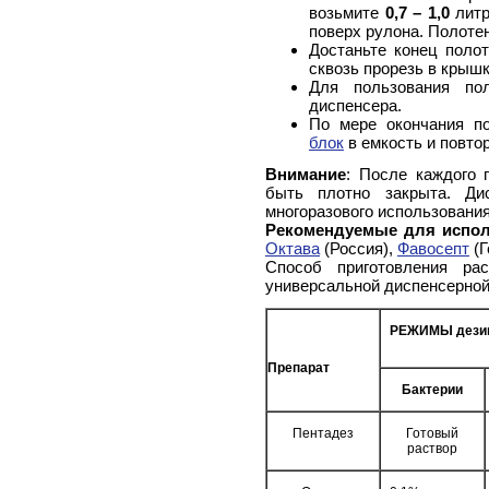
возьмите
0,7 – 1,0
литр
поверх рулона. Полоте
Достаньте конец полот
сквозь прорезь в крышк
Для пользования по
диспенсера.
По мере окончания п
блок
в емкость и повто
Внимание
: После каждого
быть плотно закрыта. Ди
многоразового использования
Рекомендуемые для испол
Октава
(Россия),
Фавосепт
(Г
Способ приготовления ра
универсальной диспенсерной
РЕЖИМЫ дезинф
Препарат
Бактерии
Пентадез
Готовый
раствор