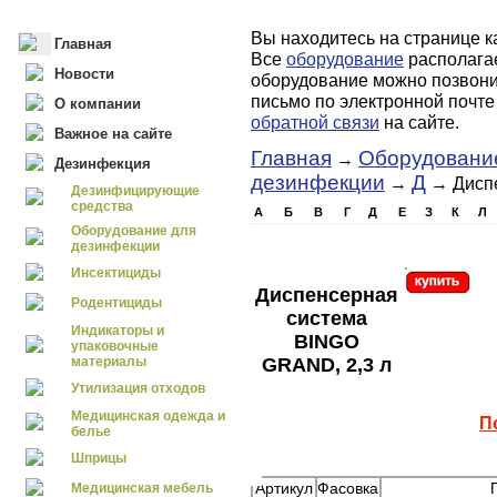
Вы находитесь на странице к
Главная
Все
оборудование
располагае
Новости
оборудование можно позвонив
письмо по электронной почт
О компании
обратной связи
на сайте.
Важное на сайте
Главная
Оборудовани
→
Дезинфекция
дезинфекции
Д
→
→ Диспе
Дезинфицирующие
средства
А
Б
В
Г
Д
Е
З
К
Л
Оборудование для
дезинфекции
Инсектициды
Диспенсерная
Родентициды
система
Индикаторы и
BINGO
упаковочные
GRAND, 2,3 л
материалы
Утилизация отходов
Медицинская одежда и
П
белье
Шприцы
Артикул
Фасовка
Медицинская мебель