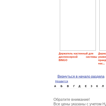
Держатель настенный для
Держа
диспенсерной системы
унив
BINGO
прикр
нас...
Вернуться в начало раздела
Нравится
А
Б
В
Г
Д
Е
З
К
Л
Обратите внимание!
Все цены указаны с учетом Н