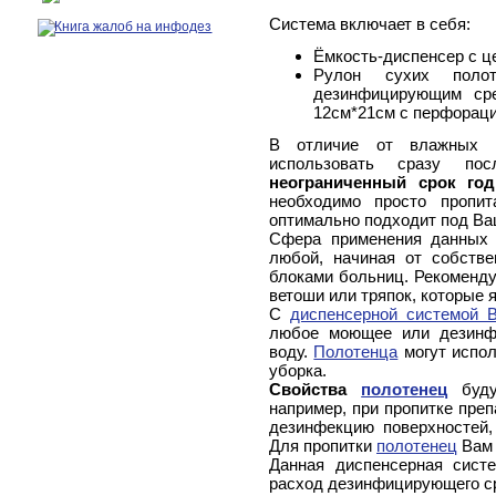
Система включает в себя:
Ёмкость-диспенсер с ц
Рулон сухих поло
дезинфицирующим сре
12см*21см с перфораци
В отличие от влажных с
использовать сразу по
неограниченный срок год
необходимо просто пропит
оптимально подходит под Ва
Сфера применения данны
любой, начиная от собстве
блоками больниц. Рекоменду
ветоши или тряпок, которые
С
диспенсерной системой
любое моющее или дезинф
воду.
Полотенца
могут испол
уборка.
Свойства
полотенец
будут
например, при пропитке преп
дезинфекцию поверхностей,
Для пропитки
полотенец
Вам 
Данная диспенсерная систе
расход дезинфицирующего с