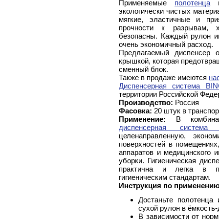
Применяемые
полотенца
и
экологически чистых материа
мягкие, эластичные и пр
прочности к разрывам, х
безопасны. Каждый рулон и
очень экономичный расход.
Предлагаемый диспенсер о
крышкой, которая предотвра
сменный блок.
Также в продаже имеются
на
Диспенсерная система B
территории Российской Феде
Производство:
Россия
Фасовка:
20 штук в транспо
Применение:
В комбинац
диспенсерная система
целенаправленную, эконо
поверхностей в помещениях,
аппаратов и медицинского и
уборки. Гигиеническая дисп
практична и легка в пр
гигиеническим стандартам.
Инструкция по применению
Достаньте полотенца 
сухой рулон в ёмкость-
В зависимости от норм