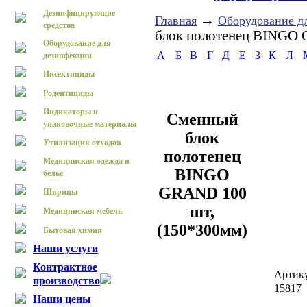
Дезинфицирующие
→
Главная
Оборудование д
средства
блок полотенец BINGO 
Оборудование для
А
Б
В
Г
Д
Е
З
К
Л
дезинфекции
Инсектициды
Родентициды
Индикаторы и
Сменный
упаковочные материалы
блок
Утилизация отходов
полотенец
Медицинская одежда и
BINGO
белье
GRAND 100
Шприцы
шт,
Медицинская мебель
(150*300мм)
Бытовая химия
Наши услуги
Контрактное
Артик
производство
15817
Наши цены