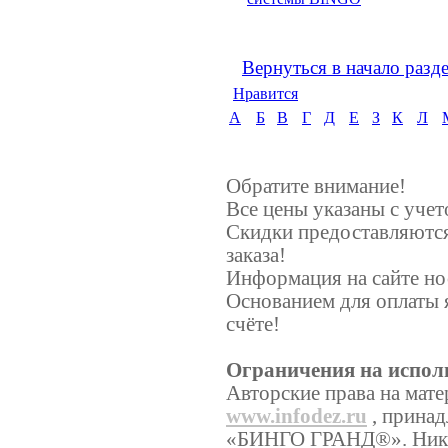
Вернуться в начало разд
Нравится
А
Б
В
Г
Д
Е
З
К
Л
Обратите внимание!
Все цены указаны с уче
Скидки предоставляются
заказа!
Информация на сайте но
Основанием для оплаты 
счёте!
Ограничения на испол
Авторские права на мате
www.infodez.ru
, принад
«БИНГО ГРАНД®». Никаки